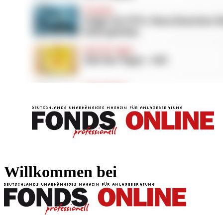
FONDS professionell
FONDS professi
Willkommen bei