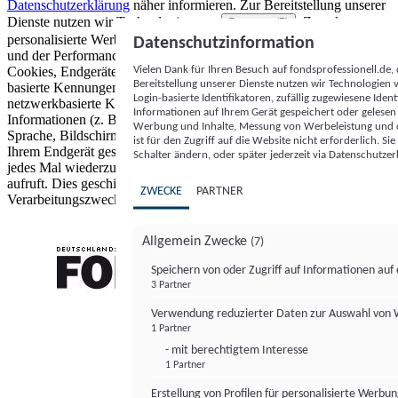
Datenschutzerklärung
näher informieren.
Zur Bereitstellung unserer
Dienste nutzen wir Technologien von
. Zwecke:
Partnern (5)
personalisierte Werbung und Inhalte, Messung von Werbeleistung
Datenschutzinformation
und der Performance von Inhalten sowie Zielgruppenforschung.
Vielen Dank für Ihren Besuch auf fondsprofessionell.de
Cookies, Endgeräte- oder ähnliche Online-Kennungen (z. B. login-
Bereitstellung unserer Dienste nutzen wir Technologien
basierte Kennungen, zufällig generierte Kennungen,
Login-basierte Identifikatoren, zufällig zugewiesene Id
netzwerkbasierte Kennungen) können zusammen mit anderen
Informationen auf Ihrem Gerät gespeichert oder gelese
Informationen (z. B. Browsertyp und Browserinformationen,
Werbung und Inhalte, Messung von Werbeleistung und d
Sprache, Bildschirmgröße, unterstützte Technologien usw.) auf
ist für den Zugriff auf die Website nicht erforderlich. S
Ihrem Endgerät gespeichert oder von dort ausgelesen werden, um es
Schalter ändern, oder später jederzeit via Datenschutzer
jedes Mal wiederzuerkennen, wenn es eine App oder einer Webseite
aufruft. Dies geschieht für einen oder mehrere der hier aufgeführten
ZWECKE
PARTNER
Verarbeitungszwecke.
Allgemein Zwecke
(7)
Speichern von oder Zugriff auf Informationen au
3 Partner
FONDS professionell
Verwendung reduzierter Daten zur Auswahl von
1 Partner
- mit berechtigtem Interesse
1 Partner
Erstellung von Profilen für personalisierte Werbu