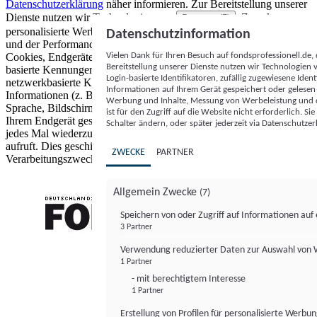
Datenschutzerklärung
näher informieren.
Zur Bereitstellung unserer
Dienste nutzen wir Technologien von
. Zwecke:
Partnern (5)
personalisierte Werbung und Inhalte, Messung von Werbeleistung
Datenschutzinformation
und der Performance von Inhalten sowie Zielgruppenforschung.
Vielen Dank für Ihren Besuch auf fondsprofessionell.de
Cookies, Endgeräte- oder ähnliche Online-Kennungen (z. B. login-
Bereitstellung unserer Dienste nutzen wir Technologien
basierte Kennungen, zufällig generierte Kennungen,
Login-basierte Identifikatoren, zufällig zugewiesene Id
netzwerkbasierte Kennungen) können zusammen mit anderen
Informationen auf Ihrem Gerät gespeichert oder gelese
Informationen (z. B. Browsertyp und Browserinformationen,
Werbung und Inhalte, Messung von Werbeleistung und d
Sprache, Bildschirmgröße, unterstützte Technologien usw.) auf
ist für den Zugriff auf die Website nicht erforderlich. S
Ihrem Endgerät gespeichert oder von dort ausgelesen werden, um es
Schalter ändern, oder später jederzeit via Datenschutzer
jedes Mal wiederzuerkennen, wenn es eine App oder einer Webseite
aufruft. Dies geschieht für einen oder mehrere der hier aufgeführten
ZWECKE
PARTNER
Verarbeitungszwecke.
Allgemein Zwecke
(7)
Speichern von oder Zugriff auf Informationen au
3 Partner
FONDS professionell
Verwendung reduzierter Daten zur Auswahl von
1 Partner
- mit berechtigtem Interesse
1 Partner
Erstellung von Profilen für personalisierte Werbu