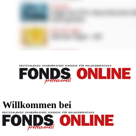
FONDS professionell
FONDS professi
Willkommen bei