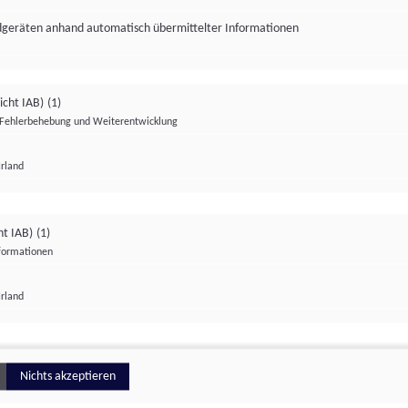
ndgeräten anhand automatisch übermittelter Informationen
icht IAB)
(1)
Fehlerbehebung und Weiterentwicklung
Irland
Impressum
Datenschutzerklärung
Datenschutzeinstellungen
ht IAB)
(1)
nformationen
Irland
ionell
Nichts akzeptieren