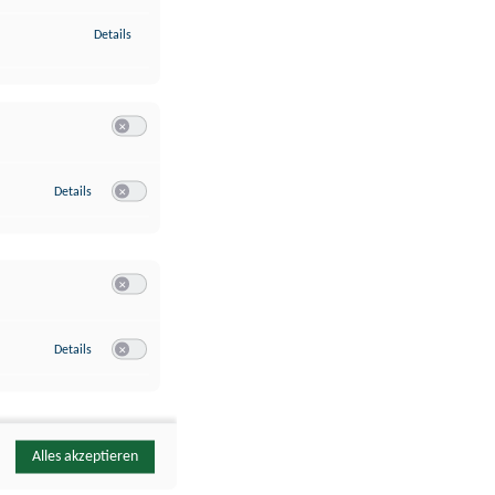
zu Identifikation von Endgeräten anhand automatisch übermittelte
Details
Switch zum Einwilligen bzw. Ablehnen der Kategorie Analyse / 
zu Google Analytics
Details
Switch zum Einwilligen bzw. Ablehnen des Dienstes Google Ana
Switch zum Einwilligen bzw. Ablehnen der Kategorie Sonstige 
zu YouTube
Details
Switch zum Einwilligen bzw. Ablehnen des Dienstes YouTube
Alles akzeptieren