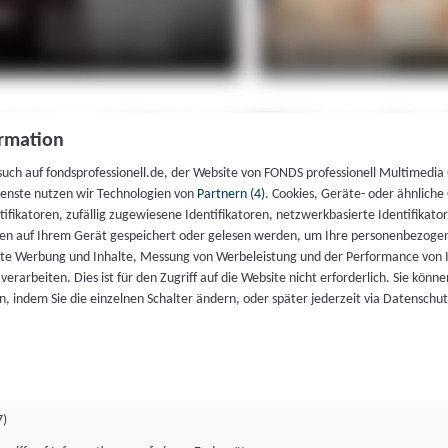
rmation
such auf fondsprofessionell.de, der Website von FONDS professionell Multimedia
ienste nutzen wir Technologien von
Partnern (4)
. Cookies, Geräte- oder ähnliche
entifikatoren, zufällig zugewiesene Identifikatoren, netzwerkbasierte Identifik
en auf Ihrem Gerät gespeichert oder gelesen werden, um Ihre personenbezogen
rte Werbung und Inhalte, Messung von Werbeleistung und der Performance von 
erarbeiten. Dies ist für den Zugriff auf die Website nicht erforderlich. Sie können
, indem Sie die einzelnen Schalter ändern, oder später jederzeit via Datenschu
7)