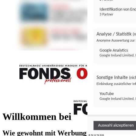
Identifikation von E
3 Partner
Analyse / Statistik
(n
Anonyme Auswertung zur 
Google Analytics
Google Ireland Limited, 
Sonstige Inhalte
(nic
Einbindung zusätzlicher I
FONDS professionell
YouTube
Google Ireland Limited, 
FONDS profess
Willkommen bei
Auswahl akzeptieren
Wie gewohnt mit Werbung lesen