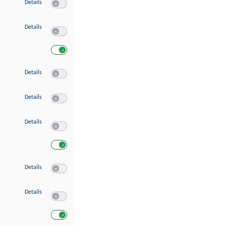
zu Speichern von oder Zugriff auf Informationen auf einem Endgerät
Details
Switch zum Einwilligen bzw. Ablehnen des Dienstes Speichern 
zu Verwendung reduzierter Daten zur Auswahl von Werbeanzeigen
Details
Switch zum Einwilligen bzw. Ablehnen des Dienstes Verwend
Switch zum Einwilligen bzw. Ablehnen des Dienstes Verwendu
zu Erstellung von Profilen für personalisierte Werbung
Details
Switch zum Einwilligen bzw. Ablehnen des Dienstes Erstellung 
zu Verwendung von Profilen zur Auswahl personalisierter Werbung
Details
Switch zum Einwilligen bzw. Ablehnen des Dienstes Verwendun
zu Messung der Werbeleistung
Details
Switch zum Einwilligen bzw. Ablehnen des Dienstes Messung 
Switch zum Einwilligen bzw. Ablehnen des Dienstes Messung d
zu Messung der Performance von Inhalten
Details
Switch zum Einwilligen bzw. Ablehnen des Dienstes Messung 
zu Analyse von Zielgruppen durch Statistiken oder Kombinationen von Dat
Details
Switch zum Einwilligen bzw. Ablehnen des Dienstes Analyse v
Switch zum Einwilligen bzw. Ablehnen des Dienstes Analyse v