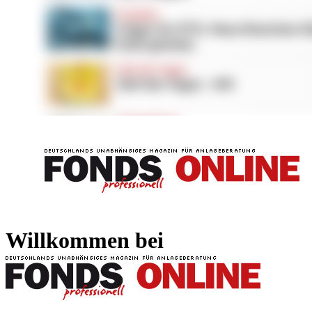
FONDS professionell
FONDS professi
Willkommen bei