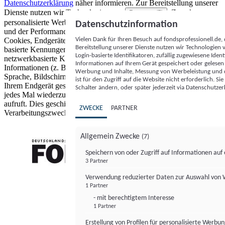
Datenschutzerklärung
näher informieren.
Zur Bereitstellung unserer
Dienste nutzen wir Technologien von
. Zwecke:
Partnern (5)
personalisierte Werbung und Inhalte, Messung von Werbeleistung
Datenschutzinformation
und der Performance von Inhalten sowie Zielgruppenforschung.
Vielen Dank für Ihren Besuch auf fondsprofessionell.de
Cookies, Endgeräte- oder ähnliche Online-Kennungen (z. B. login-
Bereitstellung unserer Dienste nutzen wir Technologien
basierte Kennungen, zufällig generierte Kennungen,
Login-basierte Identifikatoren, zufällig zugewiesene Id
netzwerkbasierte Kennungen) können zusammen mit anderen
Informationen auf Ihrem Gerät gespeichert oder gelese
Informationen (z. B. Browsertyp und Browserinformationen,
Werbung und Inhalte, Messung von Werbeleistung und d
Sprache, Bildschirmgröße, unterstützte Technologien usw.) auf
ist für den Zugriff auf die Website nicht erforderlich. S
Ihrem Endgerät gespeichert oder von dort ausgelesen werden, um es
Schalter ändern, oder später jederzeit via Datenschutzer
jedes Mal wiederzuerkennen, wenn es eine App oder einer Webseite
aufruft. Dies geschieht für einen oder mehrere der hier aufgeführten
ZWECKE
PARTNER
Verarbeitungszwecke.
Allgemein Zwecke
(7)
Speichern von oder Zugriff auf Informationen au
3 Partner
FONDS professionell
Verwendung reduzierter Daten zur Auswahl von
1 Partner
- mit berechtigtem Interesse
1 Partner
Erstellung von Profilen für personalisierte Werbu