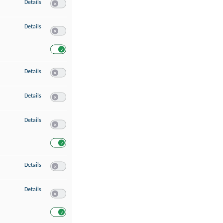
zu Speichern von oder Zugriff auf Informationen auf einem Endgerät
Details
Switch zum Einwilligen bzw. Ablehnen des Dienstes Speichern 
zu Verwendung reduzierter Daten zur Auswahl von Werbeanzeigen
Details
Switch zum Einwilligen bzw. Ablehnen des Dienstes Verwend
Switch zum Einwilligen bzw. Ablehnen des Dienstes Verwendu
zu Erstellung von Profilen für personalisierte Werbung
Details
Switch zum Einwilligen bzw. Ablehnen des Dienstes Erstellung 
zu Verwendung von Profilen zur Auswahl personalisierter Werbung
Details
Switch zum Einwilligen bzw. Ablehnen des Dienstes Verwendun
zu Messung der Werbeleistung
Details
Switch zum Einwilligen bzw. Ablehnen des Dienstes Messung 
Switch zum Einwilligen bzw. Ablehnen des Dienstes Messung d
zu Messung der Performance von Inhalten
Details
Switch zum Einwilligen bzw. Ablehnen des Dienstes Messung 
zu Analyse von Zielgruppen durch Statistiken oder Kombinationen von Dat
Details
Switch zum Einwilligen bzw. Ablehnen des Dienstes Analyse v
Switch zum Einwilligen bzw. Ablehnen des Dienstes Analyse v