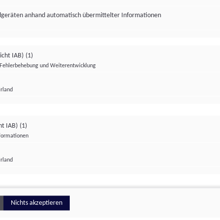
ndgeräten anhand automatisch übermittelter Informationen
icht IAB)
(1)
Fehlerbehebung und Weiterentwicklung
Irland
Impressum
Datenschutzerklärung
Datenschutzeinstellungen
ht IAB)
(1)
nformationen
Irland
ionell
Nichts akzeptieren