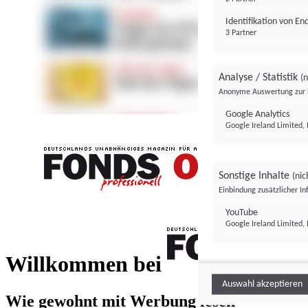
Identifikation von E
3 Partner
Analyse / Statistik
(n
Anonyme Auswertung zur 
Google Analytics
Google Ireland Limited, 
Sonstige Inhalte
(nic
Einbindung zusätzlicher I
FONDS professionell
YouTube
Google Ireland Limited, 
FONDS profess
Willkommen bei
Auswahl akzeptieren
Wie gewohnt mit Werbung lesen