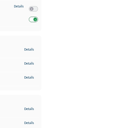
zu Entwicklung und Verbesserung der Angebote
Details
Switch zum Einwilligen bzw. Ablehnen des Dienstes Entwickl
Switch zum Einwilligen bzw. Ablehnen des Dienstes Entwicklu
zu Gewährleistung der Sicherheit, Verhinderung und Aufdeckung v
Details
zu Bereitstellung und Anzeige von Werbung und Inhalten
Details
zu Ihre Entscheidungen zum Datenschutz speichern und übermittel
Details
zu Abgleichung und Kombination von Daten aus unterschiedlichen 
Details
zu Verknüpfung verschiedener Endgeräte
Details