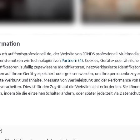
rmation
such auf fondsprofessionell.de, der Website von FONDS professionell Multimedia
ienste nutzen wir Technologien von
Partnern (4)
. Cookies, Geräte- oder ähnliche
entifikatoren, zufällig zugewiesene Identifikatoren, netzwerkbasierte Identifik
en auf Ihrem Gerät gespeichert oder gelesen werden, um Ihre personenbezogen
rte Werbung und Inhalte, Messung von Werbeleistung und der Performance von 
erarbeiten. Dies ist für den Zugriff auf die Website nicht erforderlich. Sie können
, indem Sie die einzelnen Schalter ändern, oder später jederzeit via Datenschu
7)