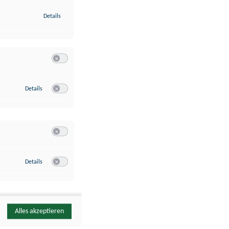
zu Identifikation von Endgeräten anhand automatisch übermittelte
Details
Switch zum Einwilligen bzw. Ablehnen der Kategorie Analyse / 
zu Google Analytics
Details
Switch zum Einwilligen bzw. Ablehnen des Dienstes Google Ana
Switch zum Einwilligen bzw. Ablehnen der Kategorie Sonstige 
zu YouTube
Details
Switch zum Einwilligen bzw. Ablehnen des Dienstes YouTube
Alles akzeptieren