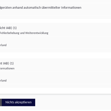
ndgeräten anhand automatisch übermittelter Informationen
icht IAB)
(1)
Fehlerbehebung und Weiterentwicklung
Irland
Impressum
Datenschutzerklärung
Datenschutzeinstellungen
ht IAB)
(1)
nformationen
Irland
ionell
Nichts akzeptieren