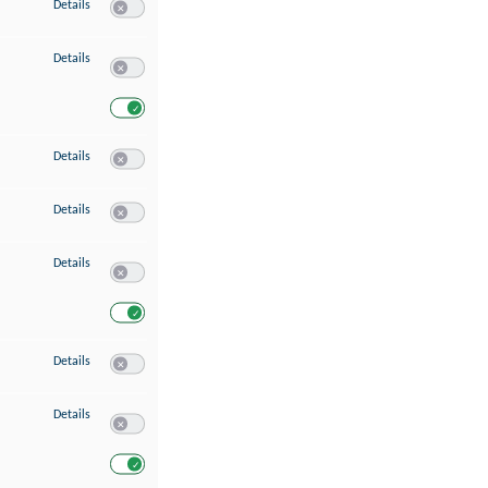
zu Speichern von oder Zugriff auf Informationen auf einem Endgerät
Details
Switch zum Einwilligen bzw. Ablehnen des Dienstes Speichern 
zu Verwendung reduzierter Daten zur Auswahl von Werbeanzeigen
Details
Switch zum Einwilligen bzw. Ablehnen des Dienstes Verwend
Switch zum Einwilligen bzw. Ablehnen des Dienstes Verwendu
zu Erstellung von Profilen für personalisierte Werbung
Details
Switch zum Einwilligen bzw. Ablehnen des Dienstes Erstellung 
zu Verwendung von Profilen zur Auswahl personalisierter Werbung
Details
Switch zum Einwilligen bzw. Ablehnen des Dienstes Verwendun
zu Messung der Werbeleistung
Details
Switch zum Einwilligen bzw. Ablehnen des Dienstes Messung 
Switch zum Einwilligen bzw. Ablehnen des Dienstes Messung d
zu Messung der Performance von Inhalten
Details
Switch zum Einwilligen bzw. Ablehnen des Dienstes Messung 
zu Analyse von Zielgruppen durch Statistiken oder Kombinationen von Dat
Details
Switch zum Einwilligen bzw. Ablehnen des Dienstes Analyse v
Switch zum Einwilligen bzw. Ablehnen des Dienstes Analyse v