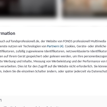
rmation
such auf fondsprofessionell.de, der Website von FONDS professionell Multimedia
ienste nutzen wir Technologien von
Partnern (4)
. Cookies, Geräte- oder ähnliche
entifikatoren, zufällig zugewiesene Identifikatoren, netzwerkbasierte Identifik
en auf Ihrem Gerät gespeichert oder gelesen werden, um Ihre personenbezogen
rte Werbung und Inhalte, Messung von Werbeleistung und der Performance von 
erarbeiten. Dies ist für den Zugriff auf die Website nicht erforderlich. Sie können
, indem Sie die einzelnen Schalter ändern, oder später jederzeit via Datenschu
7)