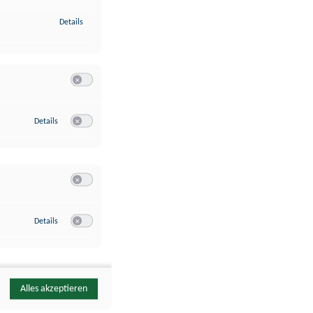
zu Identifikation von Endgeräten anhand automatisch übermittelte
Details
Switch zum Einwilligen bzw. Ablehnen der Kategorie Analyse / 
zu Google Analytics
Details
Switch zum Einwilligen bzw. Ablehnen des Dienstes Google Ana
Switch zum Einwilligen bzw. Ablehnen der Kategorie Sonstige 
zu YouTube
Details
Switch zum Einwilligen bzw. Ablehnen des Dienstes YouTube
Alles akzeptieren