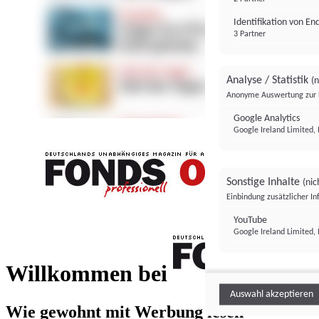
Identifikation von E
3 Partner
Analyse / Statistik
(n
Anonyme Auswertung zur 
Google Analytics
Google Ireland Limited, 
Sonstige Inhalte
(nic
Einbindung zusätzlicher I
FONDS professionell
YouTube
Google Ireland Limited, 
FONDS profess
Willkommen bei
Auswahl akzeptieren
Wie gewohnt mit Werbung lesen