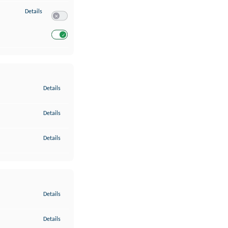
zu Entwicklung und Verbesserung der Angebote
Details
Switch zum Einwilligen bzw. Ablehnen des Dienstes Entwickl
Switch zum Einwilligen bzw. Ablehnen des Dienstes Entwicklu
zu Gewährleistung der Sicherheit, Verhinderung und Aufdeckung v
Details
zu Bereitstellung und Anzeige von Werbung und Inhalten
Details
zu Ihre Entscheidungen zum Datenschutz speichern und übermittel
Details
zu Abgleichung und Kombination von Daten aus unterschiedlichen 
Details
zu Verknüpfung verschiedener Endgeräte
Details