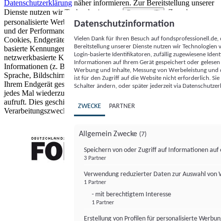
Datenschutzerklärung
näher informieren.
Zur Bereitstellung unserer
Dienste nutzen wir Technologien von
. Zwecke:
Partnern (5)
personalisierte Werbung und Inhalte, Messung von Werbeleistung
Datenschutzinformation
und der Performance von Inhalten sowie Zielgruppenforschung.
Vielen Dank für Ihren Besuch auf fondsprofessionell.de
Cookies, Endgeräte- oder ähnliche Online-Kennungen (z. B. login-
Bereitstellung unserer Dienste nutzen wir Technologien
basierte Kennungen, zufällig generierte Kennungen,
Login-basierte Identifikatoren, zufällig zugewiesene Id
netzwerkbasierte Kennungen) können zusammen mit anderen
Informationen auf Ihrem Gerät gespeichert oder gelese
Informationen (z. B. Browsertyp und Browserinformationen,
Werbung und Inhalte, Messung von Werbeleistung und d
Sprache, Bildschirmgröße, unterstützte Technologien usw.) auf
ist für den Zugriff auf die Website nicht erforderlich. S
Ihrem Endgerät gespeichert oder von dort ausgelesen werden, um es
Schalter ändern, oder später jederzeit via Datenschutzer
jedes Mal wiederzuerkennen, wenn es eine App oder einer Webseite
aufruft. Dies geschieht für einen oder mehrere der hier aufgeführten
ZWECKE
PARTNER
Verarbeitungszwecke.
Allgemein Zwecke
(7)
Speichern von oder Zugriff auf Informationen au
3 Partner
FONDS professionell
Verwendung reduzierter Daten zur Auswahl von
1 Partner
- mit berechtigtem Interesse
1 Partner
Erstellung von Profilen für personalisierte Werbu