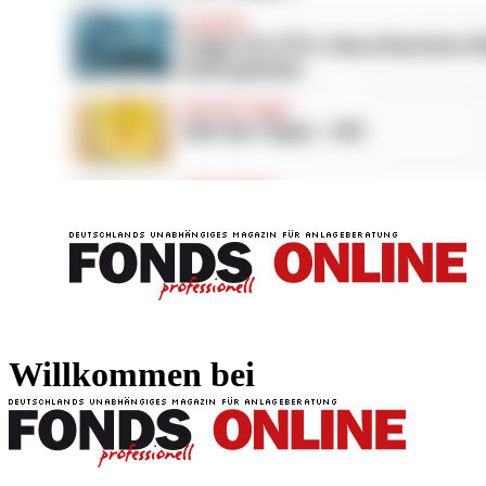
FONDS professionell
FONDS professi
Willkommen bei