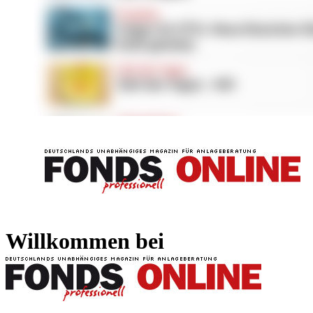
FONDS professionell
FONDS professi
Willkommen bei