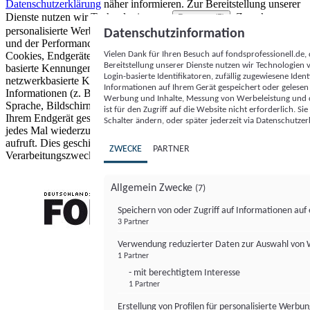
Datenschutzerklärung
näher informieren.
Zur Bereitstellung unserer
Dienste nutzen wir Technologien von
. Zwecke:
Partnern (5)
personalisierte Werbung und Inhalte, Messung von Werbeleistung
Datenschutzinformation
und der Performance von Inhalten sowie Zielgruppenforschung.
Vielen Dank für Ihren Besuch auf fondsprofessionell.de
Cookies, Endgeräte- oder ähnliche Online-Kennungen (z. B. login-
Bereitstellung unserer Dienste nutzen wir Technologien
basierte Kennungen, zufällig generierte Kennungen,
Login-basierte Identifikatoren, zufällig zugewiesene Id
netzwerkbasierte Kennungen) können zusammen mit anderen
Informationen auf Ihrem Gerät gespeichert oder gelese
Informationen (z. B. Browsertyp und Browserinformationen,
Werbung und Inhalte, Messung von Werbeleistung und d
Sprache, Bildschirmgröße, unterstützte Technologien usw.) auf
ist für den Zugriff auf die Website nicht erforderlich. S
Ihrem Endgerät gespeichert oder von dort ausgelesen werden, um es
Schalter ändern, oder später jederzeit via Datenschutzer
jedes Mal wiederzuerkennen, wenn es eine App oder einer Webseite
aufruft. Dies geschieht für einen oder mehrere der hier aufgeführten
ZWECKE
PARTNER
Verarbeitungszwecke.
Allgemein Zwecke
(7)
Speichern von oder Zugriff auf Informationen au
3 Partner
FONDS professionell
Verwendung reduzierter Daten zur Auswahl von
1 Partner
- mit berechtigtem Interesse
1 Partner
Erstellung von Profilen für personalisierte Werbu