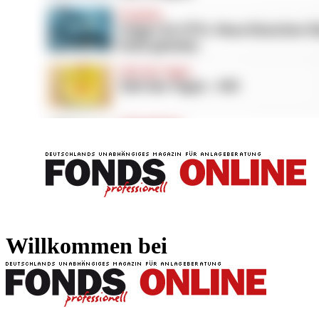
FONDS professionell
FONDS professi
Willkommen bei