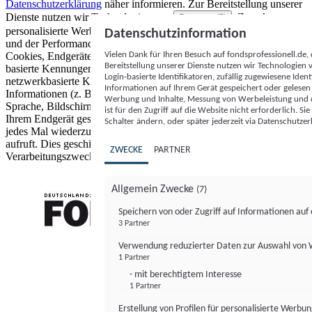
Datenschutzerklärung
näher informieren.
Zur Bereitstellung unserer
Dienste nutzen wir Technologien von
. Zwecke:
Partnern (5)
personalisierte Werbung und Inhalte, Messung von Werbeleistung
Datenschutzinformation
und der Performance von Inhalten sowie Zielgruppenforschung.
Vielen Dank für Ihren Besuch auf fondsprofessionell.de
Cookies, Endgeräte- oder ähnliche Online-Kennungen (z. B. login-
Bereitstellung unserer Dienste nutzen wir Technologien
basierte Kennungen, zufällig generierte Kennungen,
Login-basierte Identifikatoren, zufällig zugewiesene Id
netzwerkbasierte Kennungen) können zusammen mit anderen
Informationen auf Ihrem Gerät gespeichert oder gelese
Informationen (z. B. Browsertyp und Browserinformationen,
Werbung und Inhalte, Messung von Werbeleistung und d
Sprache, Bildschirmgröße, unterstützte Technologien usw.) auf
ist für den Zugriff auf die Website nicht erforderlich. S
Ihrem Endgerät gespeichert oder von dort ausgelesen werden, um es
Schalter ändern, oder später jederzeit via Datenschutzer
jedes Mal wiederzuerkennen, wenn es eine App oder einer Webseite
aufruft. Dies geschieht für einen oder mehrere der hier aufgeführten
ZWECKE
PARTNER
Verarbeitungszwecke.
Allgemein Zwecke
(7)
Speichern von oder Zugriff auf Informationen au
3 Partner
FONDS professionell
Verwendung reduzierter Daten zur Auswahl von
1 Partner
- mit berechtigtem Interesse
1 Partner
Erstellung von Profilen für personalisierte Werbu