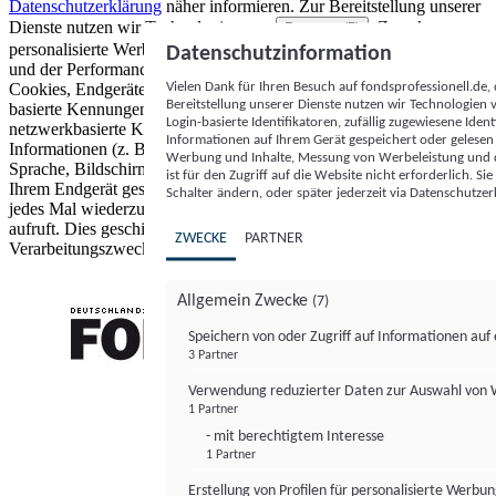
Datenschutzerklärung
näher informieren.
Zur Bereitstellung unserer
Dienste nutzen wir Technologien von
. Zwecke:
Partnern (5)
personalisierte Werbung und Inhalte, Messung von Werbeleistung
Datenschutzinformation
und der Performance von Inhalten sowie Zielgruppenforschung.
Vielen Dank für Ihren Besuch auf fondsprofessionell.de
Cookies, Endgeräte- oder ähnliche Online-Kennungen (z. B. login-
Bereitstellung unserer Dienste nutzen wir Technologien
basierte Kennungen, zufällig generierte Kennungen,
Login-basierte Identifikatoren, zufällig zugewiesene Id
netzwerkbasierte Kennungen) können zusammen mit anderen
Informationen auf Ihrem Gerät gespeichert oder gelese
Informationen (z. B. Browsertyp und Browserinformationen,
Werbung und Inhalte, Messung von Werbeleistung und d
Sprache, Bildschirmgröße, unterstützte Technologien usw.) auf
ist für den Zugriff auf die Website nicht erforderlich. S
Ihrem Endgerät gespeichert oder von dort ausgelesen werden, um es
Schalter ändern, oder später jederzeit via Datenschutzer
jedes Mal wiederzuerkennen, wenn es eine App oder einer Webseite
aufruft. Dies geschieht für einen oder mehrere der hier aufgeführten
ZWECKE
PARTNER
Verarbeitungszwecke.
Allgemein Zwecke
(7)
Speichern von oder Zugriff auf Informationen au
3 Partner
FONDS professionell
Verwendung reduzierter Daten zur Auswahl von
1 Partner
- mit berechtigtem Interesse
1 Partner
Erstellung von Profilen für personalisierte Werbu