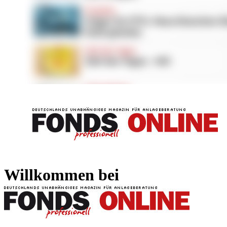
FONDS professionell
FONDS professi
Willkommen bei