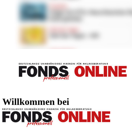
FONDS professionell
FONDS professi
Willkommen bei