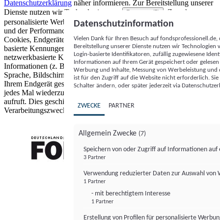
Datenschutzerklärung
näher informieren.
Zur Bereitstellung unserer
Dienste nutzen wir Technologien von
. Zwecke:
Partnern (5)
personalisierte Werbung und Inhalte, Messung von Werbeleistung
Datenschutzinformation
und der Performance von Inhalten sowie Zielgruppenforschung.
Vielen Dank für Ihren Besuch auf fondsprofessionell.de
Cookies, Endgeräte- oder ähnliche Online-Kennungen (z. B. login-
Bereitstellung unserer Dienste nutzen wir Technologien
basierte Kennungen, zufällig generierte Kennungen,
Login-basierte Identifikatoren, zufällig zugewiesene Id
netzwerkbasierte Kennungen) können zusammen mit anderen
Informationen auf Ihrem Gerät gespeichert oder gelese
Informationen (z. B. Browsertyp und Browserinformationen,
Werbung und Inhalte, Messung von Werbeleistung und d
Sprache, Bildschirmgröße, unterstützte Technologien usw.) auf
ist für den Zugriff auf die Website nicht erforderlich. S
Ihrem Endgerät gespeichert oder von dort ausgelesen werden, um es
Schalter ändern, oder später jederzeit via Datenschutzer
jedes Mal wiederzuerkennen, wenn es eine App oder einer Webseite
aufruft. Dies geschieht für einen oder mehrere der hier aufgeführten
ZWECKE
PARTNER
Verarbeitungszwecke.
Allgemein Zwecke
(7)
Speichern von oder Zugriff auf Informationen au
3 Partner
FONDS professionell
Verwendung reduzierter Daten zur Auswahl von
1 Partner
- mit berechtigtem Interesse
1 Partner
Erstellung von Profilen für personalisierte Werbu