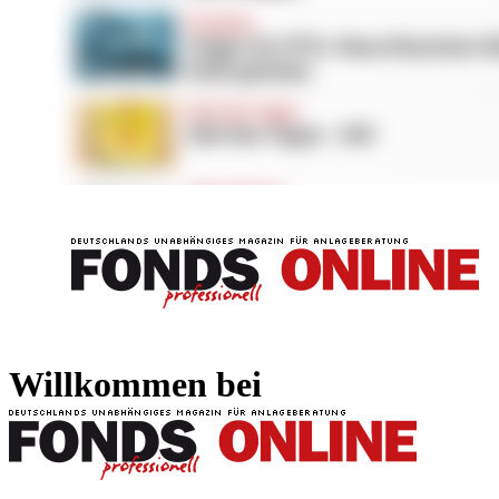
FONDS professionell
FONDS professi
Willkommen bei