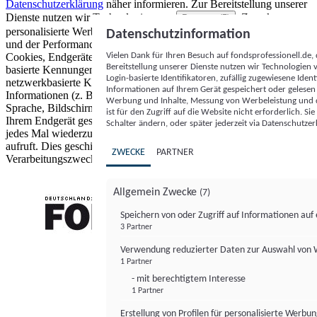
Datenschutzerklärung
näher informieren.
Zur Bereitstellung unserer
Dienste nutzen wir Technologien von
. Zwecke:
Partnern (5)
personalisierte Werbung und Inhalte, Messung von Werbeleistung
Datenschutzinformation
und der Performance von Inhalten sowie Zielgruppenforschung.
Vielen Dank für Ihren Besuch auf fondsprofessionell.de
Cookies, Endgeräte- oder ähnliche Online-Kennungen (z. B. login-
Bereitstellung unserer Dienste nutzen wir Technologien
basierte Kennungen, zufällig generierte Kennungen,
Login-basierte Identifikatoren, zufällig zugewiesene Id
netzwerkbasierte Kennungen) können zusammen mit anderen
Informationen auf Ihrem Gerät gespeichert oder gelese
Informationen (z. B. Browsertyp und Browserinformationen,
Werbung und Inhalte, Messung von Werbeleistung und d
Sprache, Bildschirmgröße, unterstützte Technologien usw.) auf
ist für den Zugriff auf die Website nicht erforderlich. S
Ihrem Endgerät gespeichert oder von dort ausgelesen werden, um es
Schalter ändern, oder später jederzeit via Datenschutzer
jedes Mal wiederzuerkennen, wenn es eine App oder einer Webseite
aufruft. Dies geschieht für einen oder mehrere der hier aufgeführten
ZWECKE
PARTNER
Verarbeitungszwecke.
Allgemein Zwecke
(7)
Speichern von oder Zugriff auf Informationen au
3 Partner
FONDS professionell
Verwendung reduzierter Daten zur Auswahl von
1 Partner
- mit berechtigtem Interesse
1 Partner
Erstellung von Profilen für personalisierte Werbu