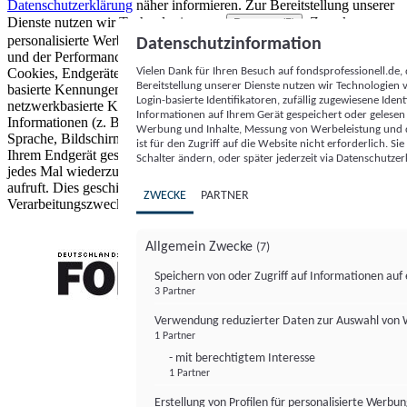
Datenschutzerklärung
näher informieren.
Zur Bereitstellung unserer
Dienste nutzen wir Technologien von
. Zwecke:
Partnern (5)
personalisierte Werbung und Inhalte, Messung von Werbeleistung
Datenschutzinformation
und der Performance von Inhalten sowie Zielgruppenforschung.
Vielen Dank für Ihren Besuch auf fondsprofessionell.de
Cookies, Endgeräte- oder ähnliche Online-Kennungen (z. B. login-
Bereitstellung unserer Dienste nutzen wir Technologien
basierte Kennungen, zufällig generierte Kennungen,
Login-basierte Identifikatoren, zufällig zugewiesene Id
netzwerkbasierte Kennungen) können zusammen mit anderen
Informationen auf Ihrem Gerät gespeichert oder gelese
Informationen (z. B. Browsertyp und Browserinformationen,
Werbung und Inhalte, Messung von Werbeleistung und d
Sprache, Bildschirmgröße, unterstützte Technologien usw.) auf
ist für den Zugriff auf die Website nicht erforderlich. S
Ihrem Endgerät gespeichert oder von dort ausgelesen werden, um es
Schalter ändern, oder später jederzeit via Datenschutzer
jedes Mal wiederzuerkennen, wenn es eine App oder einer Webseite
aufruft. Dies geschieht für einen oder mehrere der hier aufgeführten
ZWECKE
PARTNER
Verarbeitungszwecke.
Allgemein Zwecke
(7)
Speichern von oder Zugriff auf Informationen au
3 Partner
FONDS professionell
Verwendung reduzierter Daten zur Auswahl von
1 Partner
- mit berechtigtem Interesse
1 Partner
Erstellung von Profilen für personalisierte Werbu