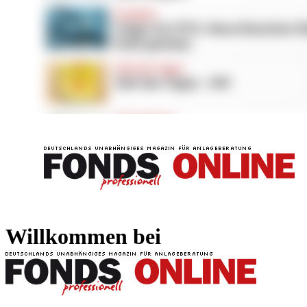
FONDS professionell
FONDS professi
Willkommen bei