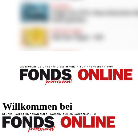
FONDS professionell
FONDS professi
Willkommen bei