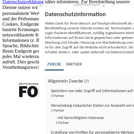
Datenschutzerklärung
näher informieren.
Zur Bereitstellung unserer
Dienste nutzen wir Technologien von
. Zwecke:
Partnern (5)
personalisierte Werbung und Inhalte, Messung von Werbeleistung
Datenschutzinformation
und der Performance von Inhalten sowie Zielgruppenforschung.
Vielen Dank für Ihren Besuch auf fondsprofessionell.de
Cookies, Endgeräte- oder ähnliche Online-Kennungen (z. B. login-
Bereitstellung unserer Dienste nutzen wir Technologien
basierte Kennungen, zufällig generierte Kennungen,
Login-basierte Identifikatoren, zufällig zugewiesene Id
netzwerkbasierte Kennungen) können zusammen mit anderen
Informationen auf Ihrem Gerät gespeichert oder gelese
Informationen (z. B. Browsertyp und Browserinformationen,
Werbung und Inhalte, Messung von Werbeleistung und d
Sprache, Bildschirmgröße, unterstützte Technologien usw.) auf
ist für den Zugriff auf die Website nicht erforderlich. S
Ihrem Endgerät gespeichert oder von dort ausgelesen werden, um es
Schalter ändern, oder später jederzeit via Datenschutzer
jedes Mal wiederzuerkennen, wenn es eine App oder einer Webseite
aufruft. Dies geschieht für einen oder mehrere der hier aufgeführten
ZWECKE
PARTNER
Verarbeitungszwecke.
Allgemein Zwecke
(7)
Speichern von oder Zugriff auf Informationen au
3 Partner
FONDS professionell
Verwendung reduzierter Daten zur Auswahl von
1 Partner
- mit berechtigtem Interesse
1 Partner
Erstellung von Profilen für personalisierte Werbu