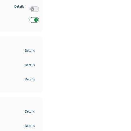
zu Entwicklung und Verbesserung der Angebote
Details
Switch zum Einwilligen bzw. Ablehnen des Dienstes Entwickl
Switch zum Einwilligen bzw. Ablehnen des Dienstes Entwicklu
zu Gewährleistung der Sicherheit, Verhinderung und Aufdeckung v
Details
zu Bereitstellung und Anzeige von Werbung und Inhalten
Details
zu Ihre Entscheidungen zum Datenschutz speichern und übermittel
Details
zu Abgleichung und Kombination von Daten aus unterschiedlichen 
Details
zu Verknüpfung verschiedener Endgeräte
Details