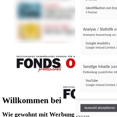
Identifikation von E
3 Partner
Analyse / Statistik
(n
Anonyme Auswertung zur 
Google Analytics
Google Ireland Limited, 
Sonstige Inhalte
(nic
Einbindung zusätzlicher I
FONDS professionell
YouTube
Google Ireland Limited, 
FONDS profess
Willkommen bei
Auswahl akzeptieren
Wie gewohnt mit Werbung lesen