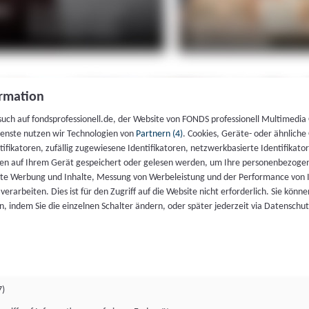
rmation
such auf fondsprofessionell.de, der Website von FONDS professionell Multimedia
ienste nutzen wir Technologien von
Partnern (4)
. Cookies, Geräte- oder ähnliche
entifikatoren, zufällig zugewiesene Identifikatoren, netzwerkbasierte Identifik
en auf Ihrem Gerät gespeichert oder gelesen werden, um Ihre personenbezogen
rte Werbung und Inhalte, Messung von Werbeleistung und der Performance von 
erarbeiten. Dies ist für den Zugriff auf die Website nicht erforderlich. Sie können
, indem Sie die einzelnen Schalter ändern, oder später jederzeit via Datenschu
7)