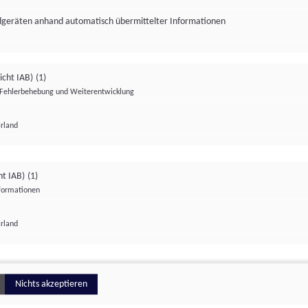
ndgeräten anhand automatisch übermittelter Informationen
icht IAB)
(1)
Fehlerbehebung und Weiterentwicklung
Irland
Impressum
Datenschutzerklärung
Datenschutzeinstellungen
ht IAB)
(1)
nformationen
Irland
ionell
Nichts akzeptieren