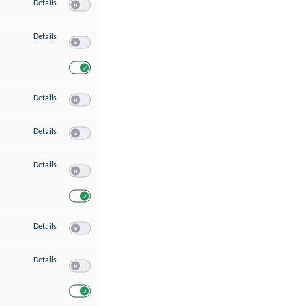
zu Speichern von oder Zugriff auf Informationen auf einem Endgerät
Details
Switch zum Einwilligen bzw. Ablehnen des Dienstes Speichern 
zu Verwendung reduzierter Daten zur Auswahl von Werbeanzeigen
Details
Switch zum Einwilligen bzw. Ablehnen des Dienstes Verwend
Switch zum Einwilligen bzw. Ablehnen des Dienstes Verwendu
zu Erstellung von Profilen für personalisierte Werbung
Details
Switch zum Einwilligen bzw. Ablehnen des Dienstes Erstellung 
zu Verwendung von Profilen zur Auswahl personalisierter Werbung
Details
Switch zum Einwilligen bzw. Ablehnen des Dienstes Verwendun
zu Messung der Werbeleistung
Details
Switch zum Einwilligen bzw. Ablehnen des Dienstes Messung 
Switch zum Einwilligen bzw. Ablehnen des Dienstes Messung d
zu Messung der Performance von Inhalten
Details
Switch zum Einwilligen bzw. Ablehnen des Dienstes Messung 
zu Analyse von Zielgruppen durch Statistiken oder Kombinationen von Dat
Details
Switch zum Einwilligen bzw. Ablehnen des Dienstes Analyse v
Switch zum Einwilligen bzw. Ablehnen des Dienstes Analyse v