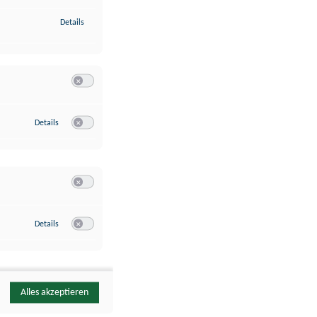
zu Identifikation von Endgeräten anhand automatisch übermittelte
Details
Switch zum Einwilligen bzw. Ablehnen der Kategorie Analyse / 
zu Google Analytics
Details
Switch zum Einwilligen bzw. Ablehnen des Dienstes Google Ana
Switch zum Einwilligen bzw. Ablehnen der Kategorie Sonstige 
zu YouTube
Details
Switch zum Einwilligen bzw. Ablehnen des Dienstes YouTube
Alles akzeptieren