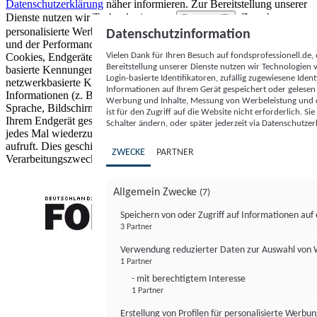
Datenschutzerklärung
näher informieren.
Zur Bereitstellung unserer
Dienste nutzen wir Technologien von
. Zwecke:
Partnern (5)
personalisierte Werbung und Inhalte, Messung von Werbeleistung
Datenschutzinformation
und der Performance von Inhalten sowie Zielgruppenforschung.
Vielen Dank für Ihren Besuch auf fondsprofessionell.de
Cookies, Endgeräte- oder ähnliche Online-Kennungen (z. B. login-
Bereitstellung unserer Dienste nutzen wir Technologien
basierte Kennungen, zufällig generierte Kennungen,
Login-basierte Identifikatoren, zufällig zugewiesene Id
netzwerkbasierte Kennungen) können zusammen mit anderen
Informationen auf Ihrem Gerät gespeichert oder gelese
Informationen (z. B. Browsertyp und Browserinformationen,
Werbung und Inhalte, Messung von Werbeleistung und d
Sprache, Bildschirmgröße, unterstützte Technologien usw.) auf
ist für den Zugriff auf die Website nicht erforderlich. S
Ihrem Endgerät gespeichert oder von dort ausgelesen werden, um es
Schalter ändern, oder später jederzeit via Datenschutzer
jedes Mal wiederzuerkennen, wenn es eine App oder einer Webseite
aufruft. Dies geschieht für einen oder mehrere der hier aufgeführten
ZWECKE
PARTNER
Verarbeitungszwecke.
Allgemein Zwecke
(7)
Speichern von oder Zugriff auf Informationen au
3 Partner
FONDS professionell
Verwendung reduzierter Daten zur Auswahl von
1 Partner
- mit berechtigtem Interesse
1 Partner
Erstellung von Profilen für personalisierte Werbu