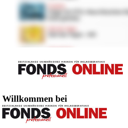
FONDS professionell
FONDS professi
Willkommen bei