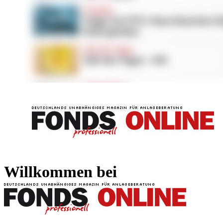
FONDS professionell
FONDS professi
Willkommen bei