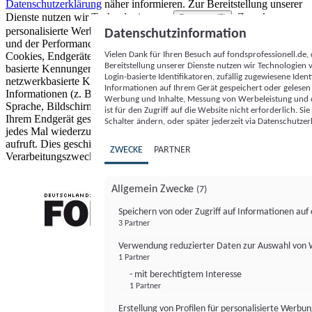
Datenschutzerklärung
näher informieren.
Zur Bereitstellung unserer
Dienste nutzen wir Technologien von
. Zwecke:
Partnern (5)
personalisierte Werbung und Inhalte, Messung von Werbeleistung
Datenschutzinformation
und der Performance von Inhalten sowie Zielgruppenforschung.
Vielen Dank für Ihren Besuch auf fondsprofessionell.de
Cookies, Endgeräte- oder ähnliche Online-Kennungen (z. B. login-
Bereitstellung unserer Dienste nutzen wir Technologien
basierte Kennungen, zufällig generierte Kennungen,
Login-basierte Identifikatoren, zufällig zugewiesene Id
netzwerkbasierte Kennungen) können zusammen mit anderen
Informationen auf Ihrem Gerät gespeichert oder gelese
Informationen (z. B. Browsertyp und Browserinformationen,
Werbung und Inhalte, Messung von Werbeleistung und d
Sprache, Bildschirmgröße, unterstützte Technologien usw.) auf
ist für den Zugriff auf die Website nicht erforderlich. S
Ihrem Endgerät gespeichert oder von dort ausgelesen werden, um es
Schalter ändern, oder später jederzeit via Datenschutzer
jedes Mal wiederzuerkennen, wenn es eine App oder einer Webseite
aufruft. Dies geschieht für einen oder mehrere der hier aufgeführten
ZWECKE
PARTNER
Verarbeitungszwecke.
Allgemein Zwecke
(7)
Speichern von oder Zugriff auf Informationen au
3 Partner
FONDS professionell
Verwendung reduzierter Daten zur Auswahl von
1 Partner
- mit berechtigtem Interesse
1 Partner
Erstellung von Profilen für personalisierte Werbu