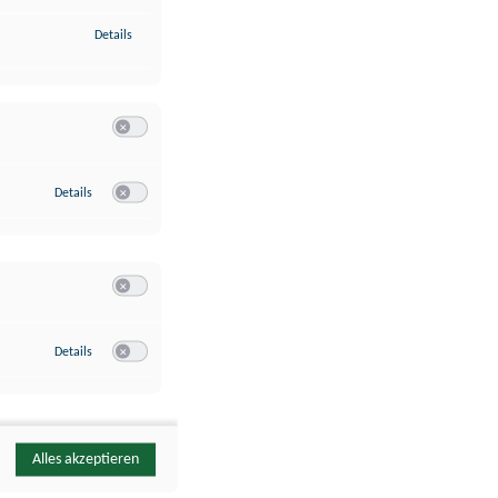
zu Identifikation von Endgeräten anhand automatisch übermittelte
Details
Switch zum Einwilligen bzw. Ablehnen der Kategorie Analyse / 
zu Google Analytics
Details
Switch zum Einwilligen bzw. Ablehnen des Dienstes Google Ana
Switch zum Einwilligen bzw. Ablehnen der Kategorie Sonstige 
zu YouTube
Details
Switch zum Einwilligen bzw. Ablehnen des Dienstes YouTube
Alles akzeptieren