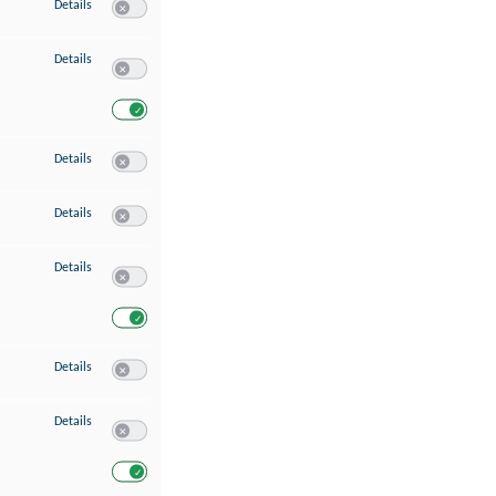
zu Speichern von oder Zugriff auf Informationen auf einem Endgerät
Details
Switch zum Einwilligen bzw. Ablehnen des Dienstes Speichern 
zu Verwendung reduzierter Daten zur Auswahl von Werbeanzeigen
Details
Switch zum Einwilligen bzw. Ablehnen des Dienstes Verwend
Switch zum Einwilligen bzw. Ablehnen des Dienstes Verwendu
zu Erstellung von Profilen für personalisierte Werbung
Details
Switch zum Einwilligen bzw. Ablehnen des Dienstes Erstellung 
zu Verwendung von Profilen zur Auswahl personalisierter Werbung
Details
Switch zum Einwilligen bzw. Ablehnen des Dienstes Verwendun
zu Messung der Werbeleistung
Details
Switch zum Einwilligen bzw. Ablehnen des Dienstes Messung 
Switch zum Einwilligen bzw. Ablehnen des Dienstes Messung d
zu Messung der Performance von Inhalten
Details
Switch zum Einwilligen bzw. Ablehnen des Dienstes Messung 
zu Analyse von Zielgruppen durch Statistiken oder Kombinationen von Dat
Details
Switch zum Einwilligen bzw. Ablehnen des Dienstes Analyse v
Switch zum Einwilligen bzw. Ablehnen des Dienstes Analyse v