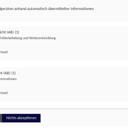
ndgeräten anhand automatisch übermittelter Informationen
icht IAB)
(1)
Fehlerbehebung und Weiterentwicklung
Irland
Impressum
Datenschutzerklärung
Datenschutzeinstellungen
ht IAB)
(1)
nformationen
Irland
ionell
Nichts akzeptieren