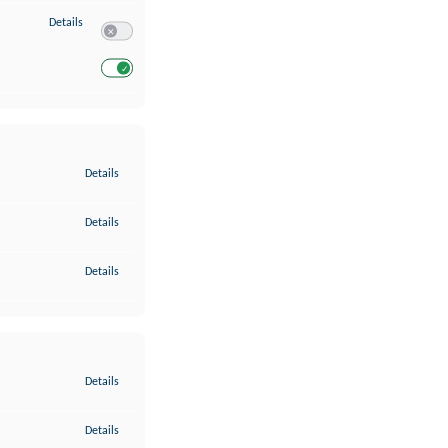
zu Entwicklung und Verbesserung der Angebote
Details
Switch zum Einwilligen bzw. Ablehnen des Dienstes Entwickl
Switch zum Einwilligen bzw. Ablehnen des Dienstes Entwicklu
zu Gewährleistung der Sicherheit, Verhinderung und Aufdeckung v
Details
zu Bereitstellung und Anzeige von Werbung und Inhalten
Details
zu Ihre Entscheidungen zum Datenschutz speichern und übermittel
Details
zu Abgleichung und Kombination von Daten aus unterschiedlichen 
Details
zu Verknüpfung verschiedener Endgeräte
Details