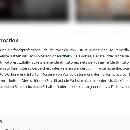
rmation
such auf fondsprofessionell.de, der Website von FONDS professionell Multimedia
ienste nutzen wir Technologien von
Partnern (4)
. Cookies, Geräte- oder ähnliche
entifikatoren, zufällig zugewiesene Identifikatoren, netzwerkbasierte Identifik
en auf Ihrem Gerät gespeichert oder gelesen werden, um Ihre personenbezogen
rte Werbung und Inhalte, Messung von Werbeleistung und der Performance von 
erarbeiten. Dies ist für den Zugriff auf die Website nicht erforderlich. Sie können
, indem Sie die einzelnen Schalter ändern, oder später jederzeit via Datenschu
7)