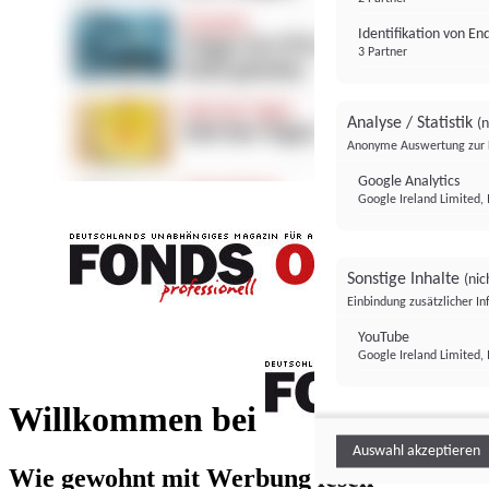
Identifikation von E
3 Partner
Analyse / Statistik
(n
Anonyme Auswertung zur 
Google Analytics
Google Ireland Limited, 
Sonstige Inhalte
(nic
Einbindung zusätzlicher I
FONDS professionell
YouTube
Google Ireland Limited, 
FONDS profess
Willkommen bei
Auswahl akzeptieren
Wie gewohnt mit Werbung lesen