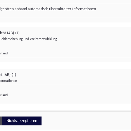
ndgeräten anhand automatisch übermittelter Informationen
icht IAB)
(1)
Fehlerbehebung und Weiterentwicklung
Irland
Impressum
Datenschutzerklärung
Datenschutzeinstellungen
ht IAB)
(1)
nformationen
Irland
ionell
Nichts akzeptieren