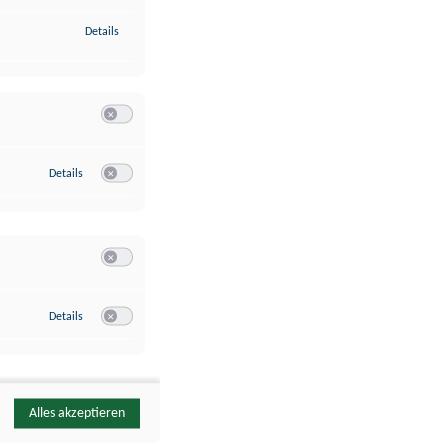
zu Identifikation von Endgeräten anhand automatisch übermittelte
Details
Switch zum Einwilligen bzw. Ablehnen der Kategorie Analyse / 
zu Google Analytics
Details
Switch zum Einwilligen bzw. Ablehnen des Dienstes Google Ana
Switch zum Einwilligen bzw. Ablehnen der Kategorie Sonstige 
zu YouTube
Details
Switch zum Einwilligen bzw. Ablehnen des Dienstes YouTube
Alles akzeptieren