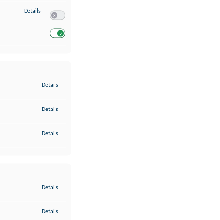
zu Entwicklung und Verbesserung der Angebote
Details
Switch zum Einwilligen bzw. Ablehnen des Dienstes Entwickl
Switch zum Einwilligen bzw. Ablehnen des Dienstes Entwicklu
zu Gewährleistung der Sicherheit, Verhinderung und Aufdeckung v
Details
zu Bereitstellung und Anzeige von Werbung und Inhalten
Details
zu Ihre Entscheidungen zum Datenschutz speichern und übermittel
Details
zu Abgleichung und Kombination von Daten aus unterschiedlichen 
Details
zu Verknüpfung verschiedener Endgeräte
Details