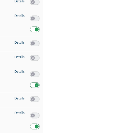
zu Speichern von oder Zugriff auf Informationen auf einem Endgerät
Details
Switch zum Einwilligen bzw. Ablehnen des Dienstes Speichern 
zu Verwendung reduzierter Daten zur Auswahl von Werbeanzeigen
Details
Switch zum Einwilligen bzw. Ablehnen des Dienstes Verwend
Switch zum Einwilligen bzw. Ablehnen des Dienstes Verwendu
zu Erstellung von Profilen für personalisierte Werbung
Details
Switch zum Einwilligen bzw. Ablehnen des Dienstes Erstellung 
zu Verwendung von Profilen zur Auswahl personalisierter Werbung
Details
Switch zum Einwilligen bzw. Ablehnen des Dienstes Verwendun
zu Messung der Werbeleistung
Details
Switch zum Einwilligen bzw. Ablehnen des Dienstes Messung 
Switch zum Einwilligen bzw. Ablehnen des Dienstes Messung d
zu Messung der Performance von Inhalten
Details
Switch zum Einwilligen bzw. Ablehnen des Dienstes Messung 
zu Analyse von Zielgruppen durch Statistiken oder Kombinationen von Dat
Details
Switch zum Einwilligen bzw. Ablehnen des Dienstes Analyse v
Switch zum Einwilligen bzw. Ablehnen des Dienstes Analyse v