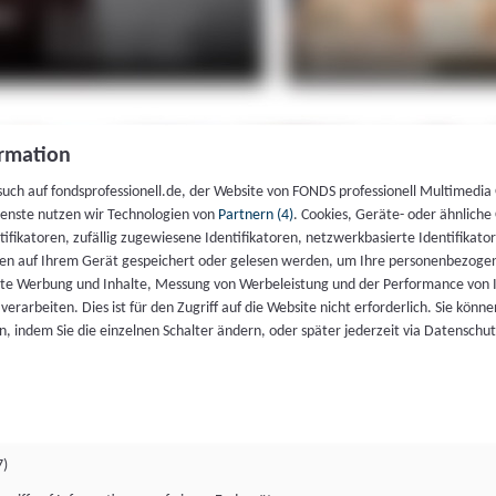
rmation
such auf fondsprofessionell.de, der Website von FONDS professionell Multimedia
ienste nutzen wir Technologien von
Partnern (4)
. Cookies, Geräte- oder ähnliche
entifikatoren, zufällig zugewiesene Identifikatoren, netzwerkbasierte Identifik
en auf Ihrem Gerät gespeichert oder gelesen werden, um Ihre personenbezogen
rte Werbung und Inhalte, Messung von Werbeleistung und der Performance von 
erarbeiten. Dies ist für den Zugriff auf die Website nicht erforderlich. Sie können
, indem Sie die einzelnen Schalter ändern, oder später jederzeit via Datenschu
7)