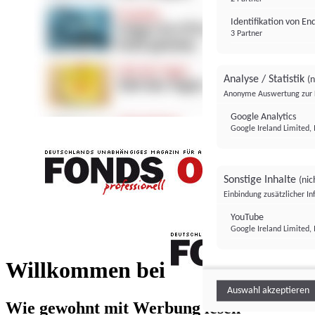
Identifikation von E
3 Partner
Analyse / Statistik
(n
Anonyme Auswertung zur 
Google Analytics
Google Ireland Limited, 
Sonstige Inhalte
(nic
Einbindung zusätzlicher I
FONDS professionell
YouTube
Google Ireland Limited, 
FONDS profess
Willkommen bei
Auswahl akzeptieren
Wie gewohnt mit Werbung lesen