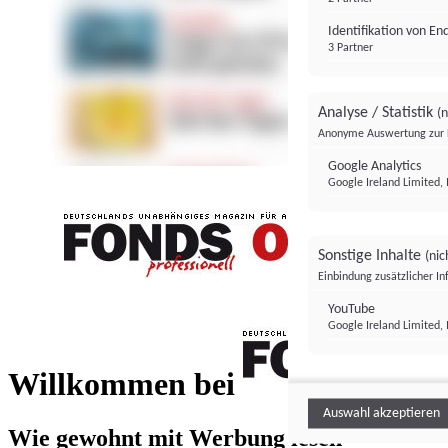
Identifikation von E
3 Partner
Analyse / Statistik
(n
Anonyme Auswertung zur 
Google Analytics
Google Ireland Limited, 
Sonstige Inhalte
(nic
Einbindung zusätzlicher I
FONDS professionell
YouTube
Google Ireland Limited, 
FONDS profess
Willkommen bei
Auswahl akzeptieren
Wie gewohnt mit Werbung lesen