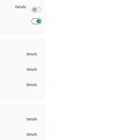
zu Entwicklung und Verbesserung der Angebote
Details
Switch zum Einwilligen bzw. Ablehnen des Dienstes Entwickl
Switch zum Einwilligen bzw. Ablehnen des Dienstes Entwicklu
zu Gewährleistung der Sicherheit, Verhinderung und Aufdeckung v
Details
zu Bereitstellung und Anzeige von Werbung und Inhalten
Details
zu Ihre Entscheidungen zum Datenschutz speichern und übermittel
Details
zu Abgleichung und Kombination von Daten aus unterschiedlichen 
Details
zu Verknüpfung verschiedener Endgeräte
Details