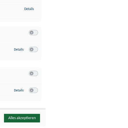
zu Identifikation von Endgeräten anhand automatisch übermittelte
Details
Switch zum Einwilligen bzw. Ablehnen der Kategorie Analyse / 
zu Google Analytics
Details
Switch zum Einwilligen bzw. Ablehnen des Dienstes Google Ana
Switch zum Einwilligen bzw. Ablehnen der Kategorie Sonstige 
zu YouTube
Details
Switch zum Einwilligen bzw. Ablehnen des Dienstes YouTube
Alles akzeptieren