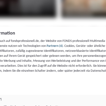
rmation
such auf fondsprofessionell.de, der Website von FONDS professionell Multimedia
ienste nutzen wir Technologien von
Partnern (4)
. Cookies, Geräte- oder ähnliche
entifikatoren, zufällig zugewiesene Identifikatoren, netzwerkbasierte Identifik
en auf Ihrem Gerät gespeichert oder gelesen werden, um Ihre personenbezogen
rte Werbung und Inhalte, Messung von Werbeleistung und der Performance von 
erarbeiten. Dies ist für den Zugriff auf die Website nicht erforderlich. Sie können
, indem Sie die einzelnen Schalter ändern, oder später jederzeit via Datenschu
7)