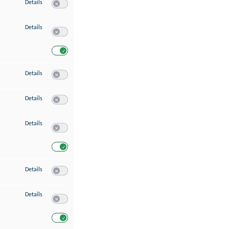
zu Speichern von oder Zugriff auf Informationen auf einem Endgerät
Details
Switch zum Einwilligen bzw. Ablehnen des Dienstes Speichern 
zu Verwendung reduzierter Daten zur Auswahl von Werbeanzeigen
Details
Switch zum Einwilligen bzw. Ablehnen des Dienstes Verwend
Switch zum Einwilligen bzw. Ablehnen des Dienstes Verwendu
zu Erstellung von Profilen für personalisierte Werbung
Details
Switch zum Einwilligen bzw. Ablehnen des Dienstes Erstellung 
zu Verwendung von Profilen zur Auswahl personalisierter Werbung
Details
Switch zum Einwilligen bzw. Ablehnen des Dienstes Verwendun
zu Messung der Werbeleistung
Details
Switch zum Einwilligen bzw. Ablehnen des Dienstes Messung 
Switch zum Einwilligen bzw. Ablehnen des Dienstes Messung d
zu Messung der Performance von Inhalten
Details
Switch zum Einwilligen bzw. Ablehnen des Dienstes Messung 
zu Analyse von Zielgruppen durch Statistiken oder Kombinationen von Dat
Details
Switch zum Einwilligen bzw. Ablehnen des Dienstes Analyse v
Switch zum Einwilligen bzw. Ablehnen des Dienstes Analyse v