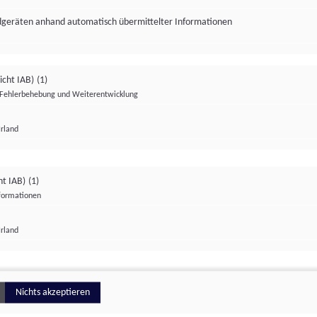
ndgeräten anhand automatisch übermittelter Informationen
icht IAB)
(1)
Fehlerbehebung und Weiterentwicklung
Irland
Impressum
Datenschutzerklärung
Datenschutzeinstellungen
ht IAB)
(1)
nformationen
Irland
ionell
Nichts akzeptieren