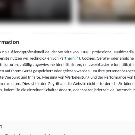
rmation
such auf fondsprofessionell.de, der Website von FONDS professionell Multimedia
ienste nutzen wir Technologien von
Partnern (4)
. Cookies, Geräte- oder ähnliche
entifikatoren, zufällig zugewiesene Identifikatoren, netzwerkbasierte Identifik
en auf Ihrem Gerät gespeichert oder gelesen werden, um Ihre personenbezogen
rte Werbung und Inhalte, Messung von Werbeleistung und der Performance von 
erarbeiten. Dies ist für den Zugriff auf die Website nicht erforderlich. Sie können
, indem Sie die einzelnen Schalter ändern, oder später jederzeit via Datenschu
7)