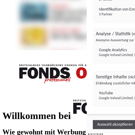
Identifikation von E
3 Partner
Analyse / Statistik
(n
Anonyme Auswertung zur 
Google Analytics
Google Ireland Limited, 
Sonstige Inhalte
(nic
Einbindung zusätzlicher I
FONDS professionell
YouTube
Google Ireland Limited, 
FONDS profess
Willkommen bei
Auswahl akzeptieren
Wie gewohnt mit Werbung lesen