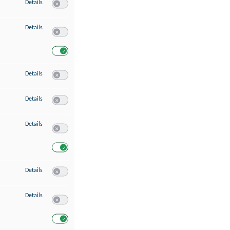
zu Speichern von oder Zugriff auf Informationen auf einem Endgerät
Details
Switch zum Einwilligen bzw. Ablehnen des Dienstes Speichern 
zu Verwendung reduzierter Daten zur Auswahl von Werbeanzeigen
Details
Switch zum Einwilligen bzw. Ablehnen des Dienstes Verwend
Switch zum Einwilligen bzw. Ablehnen des Dienstes Verwendu
zu Erstellung von Profilen für personalisierte Werbung
Details
Switch zum Einwilligen bzw. Ablehnen des Dienstes Erstellung 
zu Verwendung von Profilen zur Auswahl personalisierter Werbung
Details
Switch zum Einwilligen bzw. Ablehnen des Dienstes Verwendun
zu Messung der Werbeleistung
Details
Switch zum Einwilligen bzw. Ablehnen des Dienstes Messung 
Switch zum Einwilligen bzw. Ablehnen des Dienstes Messung d
zu Messung der Performance von Inhalten
Details
Switch zum Einwilligen bzw. Ablehnen des Dienstes Messung 
zu Analyse von Zielgruppen durch Statistiken oder Kombinationen von Dat
Details
Switch zum Einwilligen bzw. Ablehnen des Dienstes Analyse v
Switch zum Einwilligen bzw. Ablehnen des Dienstes Analyse v