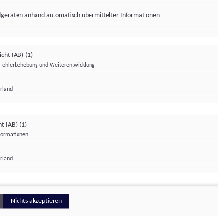
ndgeräten anhand automatisch übermittelter Informationen
icht IAB)
(1)
Fehlerbehebung und Weiterentwicklung
Irland
Impressum
Datenschutzerklärung
Datenschutzeinstellungen
ht IAB)
(1)
nformationen
Irland
ionell
Nichts akzeptieren