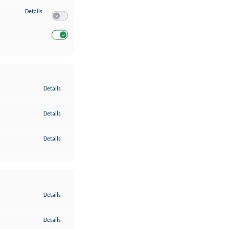
zu Entwicklung und Verbesserung der Angebote
Details
Switch zum Einwilligen bzw. Ablehnen des Dienstes Entwickl
Switch zum Einwilligen bzw. Ablehnen des Dienstes Entwicklu
zu Gewährleistung der Sicherheit, Verhinderung und Aufdeckung v
Details
zu Bereitstellung und Anzeige von Werbung und Inhalten
Details
zu Ihre Entscheidungen zum Datenschutz speichern und übermittel
Details
zu Abgleichung und Kombination von Daten aus unterschiedlichen 
Details
zu Verknüpfung verschiedener Endgeräte
Details