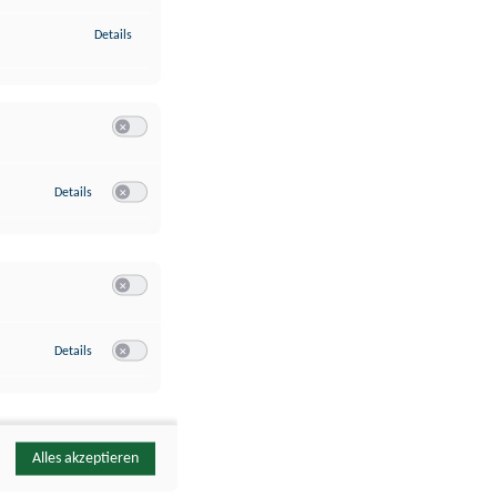
zu Identifikation von Endgeräten anhand automatisch übermittelte
Details
Switch zum Einwilligen bzw. Ablehnen der Kategorie Analyse / 
zu Google Analytics
Details
Switch zum Einwilligen bzw. Ablehnen des Dienstes Google Ana
Switch zum Einwilligen bzw. Ablehnen der Kategorie Sonstige 
zu YouTube
Details
Switch zum Einwilligen bzw. Ablehnen des Dienstes YouTube
Alles akzeptieren