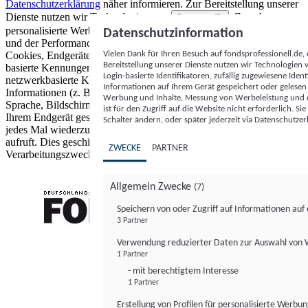
Datenschutzerklärung
näher informieren.
Zur Bereitstellung unserer
Dienste nutzen wir Technologien von
. Zwecke:
Partnern (5)
personalisierte Werbung und Inhalte, Messung von Werbeleistung
Datenschutzinformation
und der Performance von Inhalten sowie Zielgruppenforschung.
Vielen Dank für Ihren Besuch auf fondsprofessionell.de
Cookies, Endgeräte- oder ähnliche Online-Kennungen (z. B. login-
Bereitstellung unserer Dienste nutzen wir Technologien
basierte Kennungen, zufällig generierte Kennungen,
Login-basierte Identifikatoren, zufällig zugewiesene Id
netzwerkbasierte Kennungen) können zusammen mit anderen
Informationen auf Ihrem Gerät gespeichert oder gelese
Informationen (z. B. Browsertyp und Browserinformationen,
Werbung und Inhalte, Messung von Werbeleistung und d
Sprache, Bildschirmgröße, unterstützte Technologien usw.) auf
ist für den Zugriff auf die Website nicht erforderlich. S
Ihrem Endgerät gespeichert oder von dort ausgelesen werden, um es
Schalter ändern, oder später jederzeit via Datenschutzer
jedes Mal wiederzuerkennen, wenn es eine App oder einer Webseite
aufruft. Dies geschieht für einen oder mehrere der hier aufgeführten
ZWECKE
PARTNER
Verarbeitungszwecke.
Allgemein Zwecke
(7)
Speichern von oder Zugriff auf Informationen au
3 Partner
FONDS professionell
Verwendung reduzierter Daten zur Auswahl von
1 Partner
- mit berechtigtem Interesse
1 Partner
Erstellung von Profilen für personalisierte Werbu