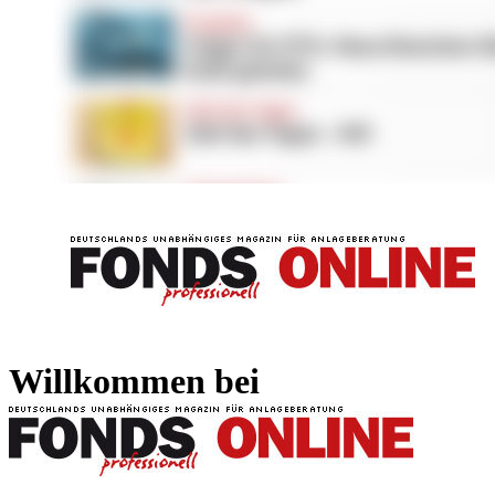
FONDS professionell
FONDS professi
Willkommen bei