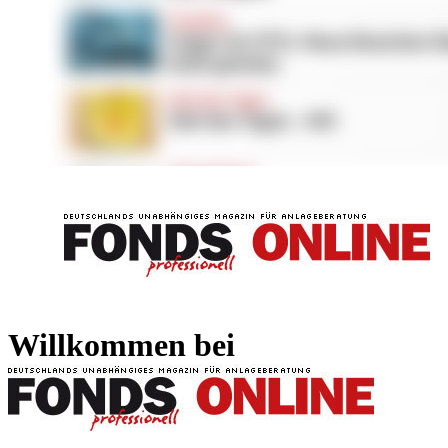
FONDS professionell
FONDS professi
Willkommen bei