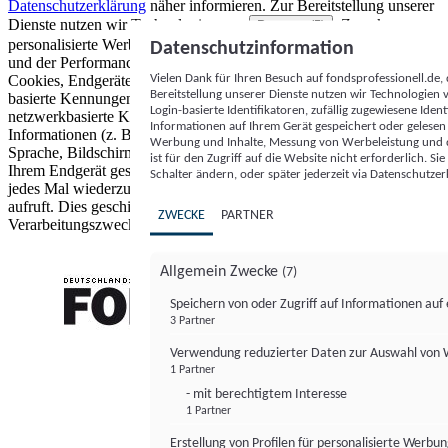
Datenschutzerklärung
näher informieren.
Zur Bereitstellung unserer
Dienste nutzen wir Technologien von
. Zwecke:
Partnern (5)
personalisierte Werbung und Inhalte, Messung von Werbeleistung
Datenschutzinformation
und der Performance von Inhalten sowie Zielgruppenforschung.
Vielen Dank für Ihren Besuch auf fondsprofessionell.de
Cookies, Endgeräte- oder ähnliche Online-Kennungen (z. B. login-
Bereitstellung unserer Dienste nutzen wir Technologien
basierte Kennungen, zufällig generierte Kennungen,
Login-basierte Identifikatoren, zufällig zugewiesene Id
netzwerkbasierte Kennungen) können zusammen mit anderen
Informationen auf Ihrem Gerät gespeichert oder gelese
Informationen (z. B. Browsertyp und Browserinformationen,
Werbung und Inhalte, Messung von Werbeleistung und d
Sprache, Bildschirmgröße, unterstützte Technologien usw.) auf
ist für den Zugriff auf die Website nicht erforderlich. S
Ihrem Endgerät gespeichert oder von dort ausgelesen werden, um es
Schalter ändern, oder später jederzeit via Datenschutzer
jedes Mal wiederzuerkennen, wenn es eine App oder einer Webseite
aufruft. Dies geschieht für einen oder mehrere der hier aufgeführten
ZWECKE
PARTNER
Verarbeitungszwecke.
Allgemein Zwecke
(7)
Speichern von oder Zugriff auf Informationen au
3 Partner
FONDS professionell
Verwendung reduzierter Daten zur Auswahl von
1 Partner
- mit berechtigtem Interesse
1 Partner
Erstellung von Profilen für personalisierte Werbu