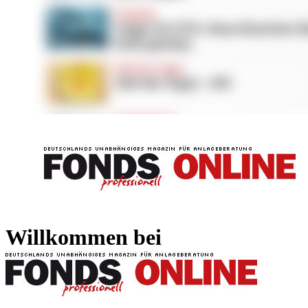
FONDS professionell
FONDS professi
Willkommen bei