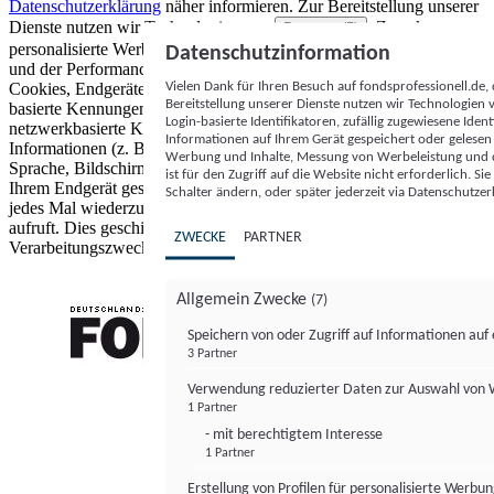
Datenschutzerklärung
näher informieren.
Zur Bereitstellung unserer
Dienste nutzen wir Technologien von
. Zwecke:
Partnern (5)
personalisierte Werbung und Inhalte, Messung von Werbeleistung
Datenschutzinformation
und der Performance von Inhalten sowie Zielgruppenforschung.
Vielen Dank für Ihren Besuch auf fondsprofessionell.de
Cookies, Endgeräte- oder ähnliche Online-Kennungen (z. B. login-
Bereitstellung unserer Dienste nutzen wir Technologien
basierte Kennungen, zufällig generierte Kennungen,
Login-basierte Identifikatoren, zufällig zugewiesene Id
netzwerkbasierte Kennungen) können zusammen mit anderen
Informationen auf Ihrem Gerät gespeichert oder gelese
Informationen (z. B. Browsertyp und Browserinformationen,
Werbung und Inhalte, Messung von Werbeleistung und d
Sprache, Bildschirmgröße, unterstützte Technologien usw.) auf
ist für den Zugriff auf die Website nicht erforderlich. S
Ihrem Endgerät gespeichert oder von dort ausgelesen werden, um es
Schalter ändern, oder später jederzeit via Datenschutzer
jedes Mal wiederzuerkennen, wenn es eine App oder einer Webseite
aufruft. Dies geschieht für einen oder mehrere der hier aufgeführten
ZWECKE
PARTNER
Verarbeitungszwecke.
Allgemein Zwecke
(7)
Speichern von oder Zugriff auf Informationen au
3 Partner
FONDS professionell
Verwendung reduzierter Daten zur Auswahl von
1 Partner
- mit berechtigtem Interesse
1 Partner
Erstellung von Profilen für personalisierte Werbu