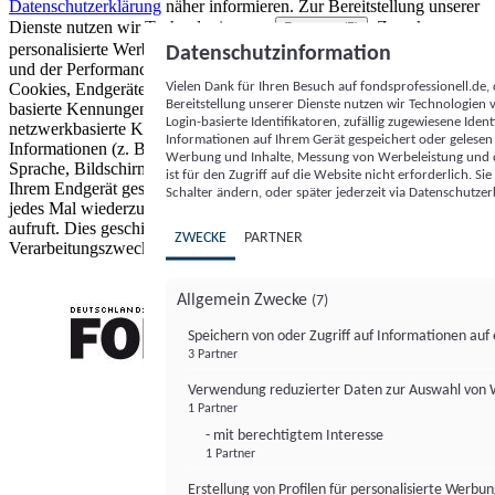
Datenschutzerklärung
näher informieren.
Zur Bereitstellung unserer
Dienste nutzen wir Technologien von
. Zwecke:
Partnern (5)
personalisierte Werbung und Inhalte, Messung von Werbeleistung
Datenschutzinformation
und der Performance von Inhalten sowie Zielgruppenforschung.
Vielen Dank für Ihren Besuch auf fondsprofessionell.de
Cookies, Endgeräte- oder ähnliche Online-Kennungen (z. B. login-
Bereitstellung unserer Dienste nutzen wir Technologien
basierte Kennungen, zufällig generierte Kennungen,
Login-basierte Identifikatoren, zufällig zugewiesene Id
netzwerkbasierte Kennungen) können zusammen mit anderen
Informationen auf Ihrem Gerät gespeichert oder gelese
Informationen (z. B. Browsertyp und Browserinformationen,
Werbung und Inhalte, Messung von Werbeleistung und d
Sprache, Bildschirmgröße, unterstützte Technologien usw.) auf
ist für den Zugriff auf die Website nicht erforderlich. S
Ihrem Endgerät gespeichert oder von dort ausgelesen werden, um es
Schalter ändern, oder später jederzeit via Datenschutzer
jedes Mal wiederzuerkennen, wenn es eine App oder einer Webseite
aufruft. Dies geschieht für einen oder mehrere der hier aufgeführten
ZWECKE
PARTNER
Verarbeitungszwecke.
Allgemein Zwecke
(7)
Speichern von oder Zugriff auf Informationen au
3 Partner
FONDS professionell
Verwendung reduzierter Daten zur Auswahl von
1 Partner
- mit berechtigtem Interesse
1 Partner
Erstellung von Profilen für personalisierte Werbu