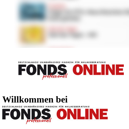
FONDS professionell
FONDS professi
Willkommen bei