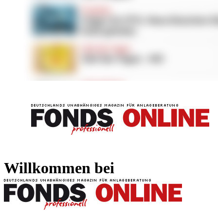
FONDS professionell
FONDS professi
Willkommen bei