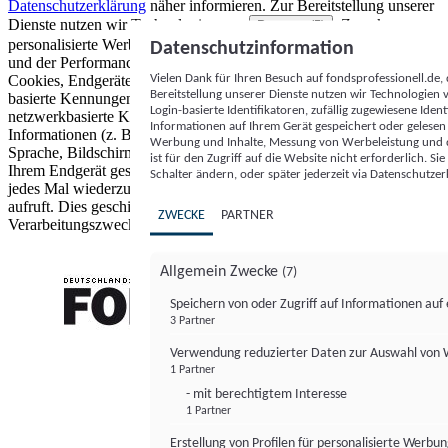
Datenschutzerklärung
näher informieren.
Zur Bereitstellung unserer
Dienste nutzen wir Technologien von
. Zwecke:
Partnern (5)
personalisierte Werbung und Inhalte, Messung von Werbeleistung
Datenschutzinformation
und der Performance von Inhalten sowie Zielgruppenforschung.
Vielen Dank für Ihren Besuch auf fondsprofessionell.de
Cookies, Endgeräte- oder ähnliche Online-Kennungen (z. B. login-
Bereitstellung unserer Dienste nutzen wir Technologien
basierte Kennungen, zufällig generierte Kennungen,
Login-basierte Identifikatoren, zufällig zugewiesene Id
netzwerkbasierte Kennungen) können zusammen mit anderen
Informationen auf Ihrem Gerät gespeichert oder gelese
Informationen (z. B. Browsertyp und Browserinformationen,
Werbung und Inhalte, Messung von Werbeleistung und d
Sprache, Bildschirmgröße, unterstützte Technologien usw.) auf
ist für den Zugriff auf die Website nicht erforderlich. S
Ihrem Endgerät gespeichert oder von dort ausgelesen werden, um es
Schalter ändern, oder später jederzeit via Datenschutzer
jedes Mal wiederzuerkennen, wenn es eine App oder einer Webseite
aufruft. Dies geschieht für einen oder mehrere der hier aufgeführten
ZWECKE
PARTNER
Verarbeitungszwecke.
Allgemein Zwecke
(7)
Speichern von oder Zugriff auf Informationen au
3 Partner
FONDS professionell
Verwendung reduzierter Daten zur Auswahl von
1 Partner
- mit berechtigtem Interesse
1 Partner
Erstellung von Profilen für personalisierte Werbu