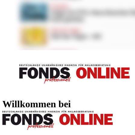
FONDS professionell
FONDS professi
Willkommen bei