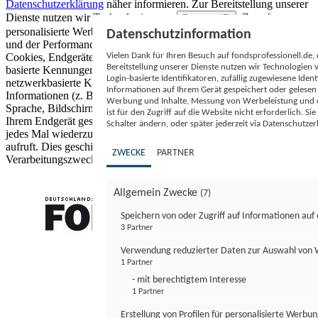
Datenschutzerklärung
näher informieren.
Zur Bereitstellung unserer
Dienste nutzen wir Technologien von
. Zwecke:
Partnern (5)
personalisierte Werbung und Inhalte, Messung von Werbeleistung
Datenschutzinformation
und der Performance von Inhalten sowie Zielgruppenforschung.
Vielen Dank für Ihren Besuch auf fondsprofessionell.de
Cookies, Endgeräte- oder ähnliche Online-Kennungen (z. B. login-
Bereitstellung unserer Dienste nutzen wir Technologien
basierte Kennungen, zufällig generierte Kennungen,
Login-basierte Identifikatoren, zufällig zugewiesene Id
netzwerkbasierte Kennungen) können zusammen mit anderen
Informationen auf Ihrem Gerät gespeichert oder gelese
Informationen (z. B. Browsertyp und Browserinformationen,
Werbung und Inhalte, Messung von Werbeleistung und d
Sprache, Bildschirmgröße, unterstützte Technologien usw.) auf
ist für den Zugriff auf die Website nicht erforderlich. S
Ihrem Endgerät gespeichert oder von dort ausgelesen werden, um es
Schalter ändern, oder später jederzeit via Datenschutzer
jedes Mal wiederzuerkennen, wenn es eine App oder einer Webseite
aufruft. Dies geschieht für einen oder mehrere der hier aufgeführten
ZWECKE
PARTNER
Verarbeitungszwecke.
Allgemein Zwecke
(7)
Speichern von oder Zugriff auf Informationen au
3 Partner
FONDS professionell
Verwendung reduzierter Daten zur Auswahl von
1 Partner
- mit berechtigtem Interesse
1 Partner
Erstellung von Profilen für personalisierte Werbu