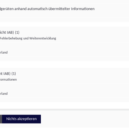
ndgeräten anhand automatisch übermittelter Informationen
icht IAB)
(1)
Fehlerbehebung und Weiterentwicklung
Irland
Impressum
Datenschutzerklärung
Datenschutzeinstellungen
ht IAB)
(1)
nformationen
Irland
ionell
Nichts akzeptieren