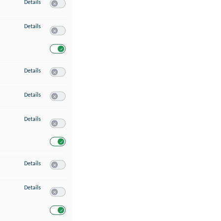
zu Speichern von oder Zugriff auf Informationen auf einem Endgerät
Details
Switch zum Einwilligen bzw. Ablehnen des Dienstes Speichern 
zu Verwendung reduzierter Daten zur Auswahl von Werbeanzeigen
Details
Switch zum Einwilligen bzw. Ablehnen des Dienstes Verwend
Switch zum Einwilligen bzw. Ablehnen des Dienstes Verwendu
zu Erstellung von Profilen für personalisierte Werbung
Details
Switch zum Einwilligen bzw. Ablehnen des Dienstes Erstellung 
zu Verwendung von Profilen zur Auswahl personalisierter Werbung
Details
Switch zum Einwilligen bzw. Ablehnen des Dienstes Verwendun
zu Messung der Werbeleistung
Details
Switch zum Einwilligen bzw. Ablehnen des Dienstes Messung 
Switch zum Einwilligen bzw. Ablehnen des Dienstes Messung d
zu Messung der Performance von Inhalten
Details
Switch zum Einwilligen bzw. Ablehnen des Dienstes Messung 
zu Analyse von Zielgruppen durch Statistiken oder Kombinationen von Dat
Details
Switch zum Einwilligen bzw. Ablehnen des Dienstes Analyse v
Switch zum Einwilligen bzw. Ablehnen des Dienstes Analyse v