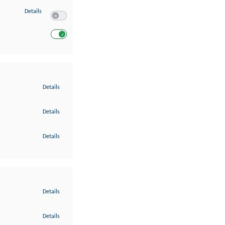
zu Entwicklung und Verbesserung der Angebote
Details
Switch zum Einwilligen bzw. Ablehnen des Dienstes Entwickl
Switch zum Einwilligen bzw. Ablehnen des Dienstes Entwicklu
zu Gewährleistung der Sicherheit, Verhinderung und Aufdeckung v
Details
zu Bereitstellung und Anzeige von Werbung und Inhalten
Details
zu Ihre Entscheidungen zum Datenschutz speichern und übermittel
Details
zu Abgleichung und Kombination von Daten aus unterschiedlichen 
Details
zu Verknüpfung verschiedener Endgeräte
Details