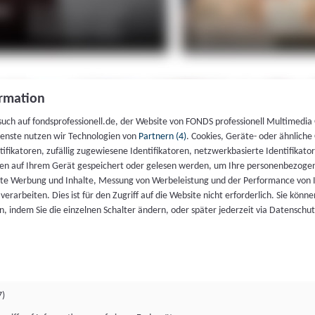
rmation
such auf fondsprofessionell.de, der Website von FONDS professionell Multimedia
ienste nutzen wir Technologien von
Partnern (4)
. Cookies, Geräte- oder ähnliche
entifikatoren, zufällig zugewiesene Identifikatoren, netzwerkbasierte Identifik
en auf Ihrem Gerät gespeichert oder gelesen werden, um Ihre personenbezogen
rte Werbung und Inhalte, Messung von Werbeleistung und der Performance von 
erarbeiten. Dies ist für den Zugriff auf die Website nicht erforderlich. Sie können
, indem Sie die einzelnen Schalter ändern, oder später jederzeit via Datenschu
7)