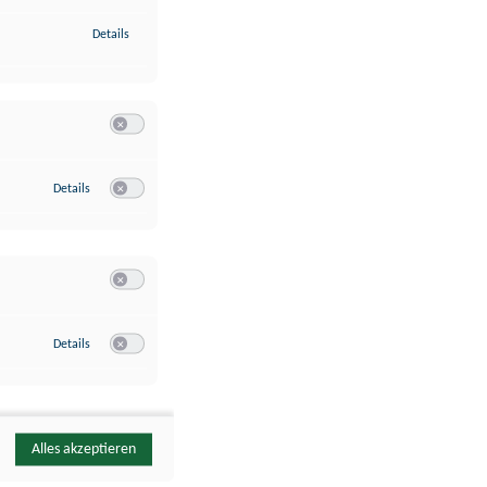
zu Identifikation von Endgeräten anhand automatisch übermittelte
Details
Switch zum Einwilligen bzw. Ablehnen der Kategorie Analyse / 
zu Google Analytics
Details
Switch zum Einwilligen bzw. Ablehnen des Dienstes Google Ana
Switch zum Einwilligen bzw. Ablehnen der Kategorie Sonstige 
zu YouTube
Details
Switch zum Einwilligen bzw. Ablehnen des Dienstes YouTube
Alles akzeptieren