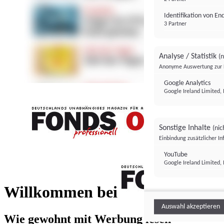
Identifikation von E
3 Partner
Analyse / Statistik
(n
Anonyme Auswertung zur 
Google Analytics
Google Ireland Limited, 
Sonstige Inhalte
(nic
Einbindung zusätzlicher I
FONDS professionell
YouTube
Google Ireland Limited, 
FONDS profess
Willkommen bei
Auswahl akzeptieren
Wie gewohnt mit Werbung lesen