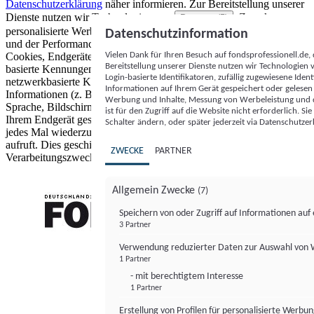
Datenschutzerklärung
näher informieren.
Zur Bereitstellung unserer
Dienste nutzen wir Technologien von
. Zwecke:
Partnern (5)
personalisierte Werbung und Inhalte, Messung von Werbeleistung
Datenschutzinformation
und der Performance von Inhalten sowie Zielgruppenforschung.
Vielen Dank für Ihren Besuch auf fondsprofessionell.de
Cookies, Endgeräte- oder ähnliche Online-Kennungen (z. B. login-
Bereitstellung unserer Dienste nutzen wir Technologien
basierte Kennungen, zufällig generierte Kennungen,
Login-basierte Identifikatoren, zufällig zugewiesene Id
netzwerkbasierte Kennungen) können zusammen mit anderen
Informationen auf Ihrem Gerät gespeichert oder gelese
Informationen (z. B. Browsertyp und Browserinformationen,
Werbung und Inhalte, Messung von Werbeleistung und d
Sprache, Bildschirmgröße, unterstützte Technologien usw.) auf
ist für den Zugriff auf die Website nicht erforderlich. S
Ihrem Endgerät gespeichert oder von dort ausgelesen werden, um es
Schalter ändern, oder später jederzeit via Datenschutzer
jedes Mal wiederzuerkennen, wenn es eine App oder einer Webseite
aufruft. Dies geschieht für einen oder mehrere der hier aufgeführten
ZWECKE
PARTNER
Verarbeitungszwecke.
Allgemein Zwecke
(7)
Speichern von oder Zugriff auf Informationen au
3 Partner
FONDS professionell
Verwendung reduzierter Daten zur Auswahl von
1 Partner
- mit berechtigtem Interesse
1 Partner
Erstellung von Profilen für personalisierte Werbu