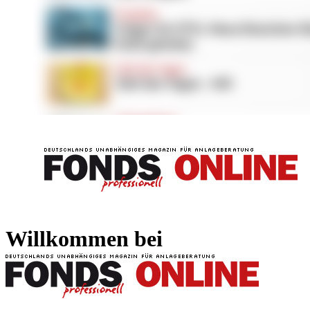
FONDS professionell
FONDS professi
Willkommen bei