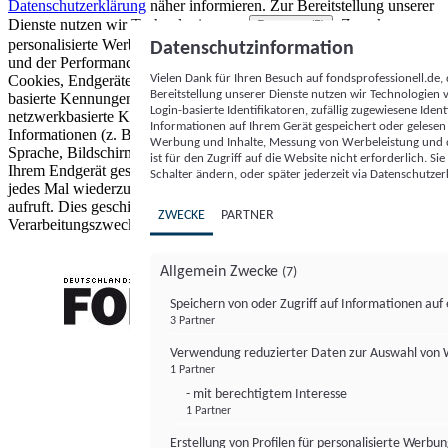
Datenschutzerklärung
näher informieren.
Zur Bereitstellung unserer
Dienste nutzen wir Technologien von
. Zwecke:
Partnern (5)
personalisierte Werbung und Inhalte, Messung von Werbeleistung
Datenschutzinformation
und der Performance von Inhalten sowie Zielgruppenforschung.
Vielen Dank für Ihren Besuch auf fondsprofessionell.de
Cookies, Endgeräte- oder ähnliche Online-Kennungen (z. B. login-
Bereitstellung unserer Dienste nutzen wir Technologien
basierte Kennungen, zufällig generierte Kennungen,
Login-basierte Identifikatoren, zufällig zugewiesene Id
netzwerkbasierte Kennungen) können zusammen mit anderen
Informationen auf Ihrem Gerät gespeichert oder gelese
Informationen (z. B. Browsertyp und Browserinformationen,
Werbung und Inhalte, Messung von Werbeleistung und d
Sprache, Bildschirmgröße, unterstützte Technologien usw.) auf
ist für den Zugriff auf die Website nicht erforderlich. S
Ihrem Endgerät gespeichert oder von dort ausgelesen werden, um es
Schalter ändern, oder später jederzeit via Datenschutzer
jedes Mal wiederzuerkennen, wenn es eine App oder einer Webseite
aufruft. Dies geschieht für einen oder mehrere der hier aufgeführten
ZWECKE
PARTNER
Verarbeitungszwecke.
Allgemein Zwecke
(7)
Speichern von oder Zugriff auf Informationen au
3 Partner
FONDS professionell
Verwendung reduzierter Daten zur Auswahl von
1 Partner
- mit berechtigtem Interesse
1 Partner
Erstellung von Profilen für personalisierte Werbu