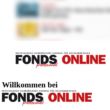
FONDS professionell
FONDS professi
Willkommen bei