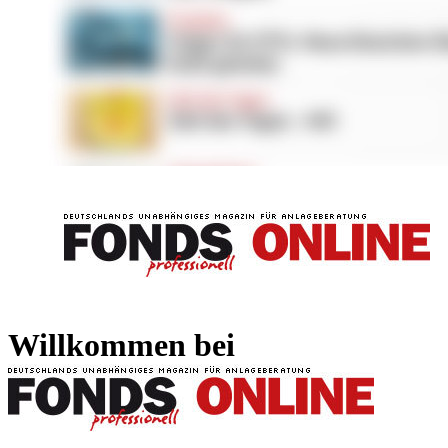
FONDS professionell
FONDS professi
Willkommen bei