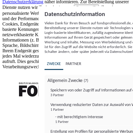
Datenschutzerklärung
näher informieren.
Zur Bereitstellung unserer
Dienste nutzen wir Technologien von
. Zwecke:
Partnern (5)
personalisierte Werbung und Inhalte, Messung von Werbeleistung
Datenschutzinformation
und der Performance von Inhalten sowie Zielgruppenforschung.
Vielen Dank für Ihren Besuch auf fondsprofessionell.de
Cookies, Endgeräte- oder ähnliche Online-Kennungen (z. B. login-
Bereitstellung unserer Dienste nutzen wir Technologien
basierte Kennungen, zufällig generierte Kennungen,
Login-basierte Identifikatoren, zufällig zugewiesene Id
netzwerkbasierte Kennungen) können zusammen mit anderen
Informationen auf Ihrem Gerät gespeichert oder gelese
Informationen (z. B. Browsertyp und Browserinformationen,
Werbung und Inhalte, Messung von Werbeleistung und d
Sprache, Bildschirmgröße, unterstützte Technologien usw.) auf
ist für den Zugriff auf die Website nicht erforderlich. S
Ihrem Endgerät gespeichert oder von dort ausgelesen werden, um es
Schalter ändern, oder später jederzeit via Datenschutzer
jedes Mal wiederzuerkennen, wenn es eine App oder einer Webseite
aufruft. Dies geschieht für einen oder mehrere der hier aufgeführten
ZWECKE
PARTNER
Verarbeitungszwecke.
Allgemein Zwecke
(7)
Speichern von oder Zugriff auf Informationen au
3 Partner
FONDS professionell
Verwendung reduzierter Daten zur Auswahl von
1 Partner
- mit berechtigtem Interesse
1 Partner
Erstellung von Profilen für personalisierte Werbu