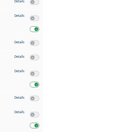
zu Speichern von oder Zugriff auf Informationen auf einem Endgerät
Details
Switch zum Einwilligen bzw. Ablehnen des Dienstes Speichern 
zu Verwendung reduzierter Daten zur Auswahl von Werbeanzeigen
Details
Switch zum Einwilligen bzw. Ablehnen des Dienstes Verwend
Switch zum Einwilligen bzw. Ablehnen des Dienstes Verwendu
zu Erstellung von Profilen für personalisierte Werbung
Details
Switch zum Einwilligen bzw. Ablehnen des Dienstes Erstellung 
zu Verwendung von Profilen zur Auswahl personalisierter Werbung
Details
Switch zum Einwilligen bzw. Ablehnen des Dienstes Verwendun
zu Messung der Werbeleistung
Details
Switch zum Einwilligen bzw. Ablehnen des Dienstes Messung 
Switch zum Einwilligen bzw. Ablehnen des Dienstes Messung d
zu Messung der Performance von Inhalten
Details
Switch zum Einwilligen bzw. Ablehnen des Dienstes Messung 
zu Analyse von Zielgruppen durch Statistiken oder Kombinationen von Dat
Details
Switch zum Einwilligen bzw. Ablehnen des Dienstes Analyse v
Switch zum Einwilligen bzw. Ablehnen des Dienstes Analyse v