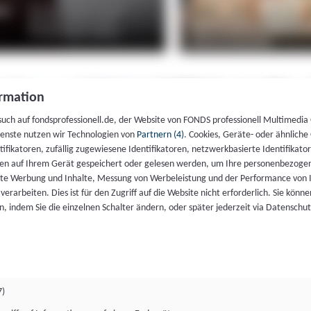
rmation
such auf fondsprofessionell.de, der Website von FONDS professionell Multimedia
ienste nutzen wir Technologien von
Partnern (4)
. Cookies, Geräte- oder ähnliche
entifikatoren, zufällig zugewiesene Identifikatoren, netzwerkbasierte Identifik
en auf Ihrem Gerät gespeichert oder gelesen werden, um Ihre personenbezogen
rte Werbung und Inhalte, Messung von Werbeleistung und der Performance von 
erarbeiten. Dies ist für den Zugriff auf die Website nicht erforderlich. Sie können
, indem Sie die einzelnen Schalter ändern, oder später jederzeit via Datenschu
7)