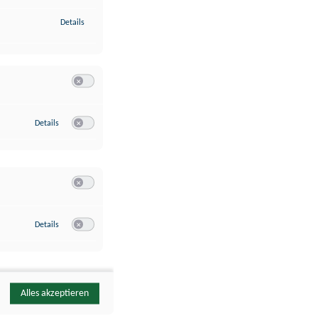
zu Identifikation von Endgeräten anhand automatisch übermittelte
Details
Switch zum Einwilligen bzw. Ablehnen der Kategorie Analyse / 
zu Google Analytics
Details
Switch zum Einwilligen bzw. Ablehnen des Dienstes Google Ana
Switch zum Einwilligen bzw. Ablehnen der Kategorie Sonstige 
zu YouTube
Details
Switch zum Einwilligen bzw. Ablehnen des Dienstes YouTube
Alles akzeptieren