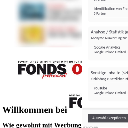
Identifikation von E
3 Partner
Analyse / Statistik
(n
Anonyme Auswertung zur 
Google Analytics
Google Ireland Limited, 
Sonstige Inhalte
(nic
Einbindung zusätzlicher I
FONDS professionell
YouTube
Google Ireland Limited, 
FONDS profess
Willkommen bei
Auswahl akzeptieren
Wie gewohnt mit Werbung lesen