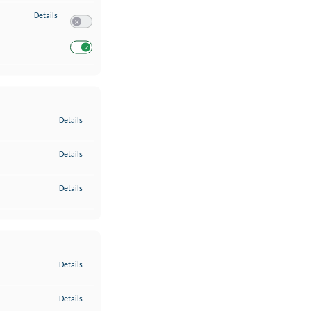
zu Entwicklung und Verbesserung der Angebote
Details
Switch zum Einwilligen bzw. Ablehnen des Dienstes Entwickl
Switch zum Einwilligen bzw. Ablehnen des Dienstes Entwicklu
zu Gewährleistung der Sicherheit, Verhinderung und Aufdeckung v
Details
zu Bereitstellung und Anzeige von Werbung und Inhalten
Details
zu Ihre Entscheidungen zum Datenschutz speichern und übermittel
Details
zu Abgleichung und Kombination von Daten aus unterschiedlichen 
Details
zu Verknüpfung verschiedener Endgeräte
Details