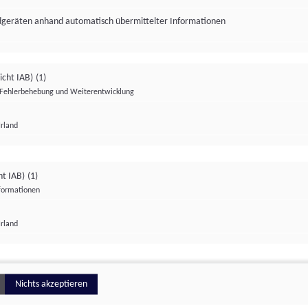
ndgeräten anhand automatisch übermittelter Informationen
icht IAB)
(1)
Fehlerbehebung und Weiterentwicklung
Irland
Impressum
Datenschutzerklärung
Datenschutzeinstellungen
ht IAB)
(1)
nformationen
Irland
ionell
Nichts akzeptieren