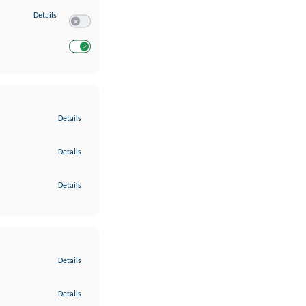
zu Entwicklung und Verbesserung der Angebote
Details
Switch zum Einwilligen bzw. Ablehnen des Dienstes Entwickl
Switch zum Einwilligen bzw. Ablehnen des Dienstes Entwicklu
zu Gewährleistung der Sicherheit, Verhinderung und Aufdeckung v
Details
zu Bereitstellung und Anzeige von Werbung und Inhalten
Details
zu Ihre Entscheidungen zum Datenschutz speichern und übermittel
Details
zu Abgleichung und Kombination von Daten aus unterschiedlichen 
Details
zu Verknüpfung verschiedener Endgeräte
Details