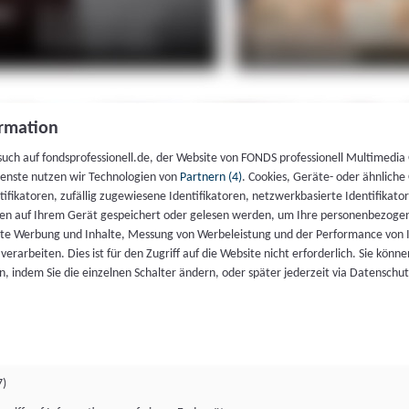
rmation
such auf fondsprofessionell.de, der Website von FONDS professionell Multimedia
ienste nutzen wir Technologien von
Partnern (4)
. Cookies, Geräte- oder ähnliche
entifikatoren, zufällig zugewiesene Identifikatoren, netzwerkbasierte Identifik
en auf Ihrem Gerät gespeichert oder gelesen werden, um Ihre personenbezogen
rte Werbung und Inhalte, Messung von Werbeleistung und der Performance von 
erarbeiten. Dies ist für den Zugriff auf die Website nicht erforderlich. Sie können
, indem Sie die einzelnen Schalter ändern, oder später jederzeit via Datenschu
7)