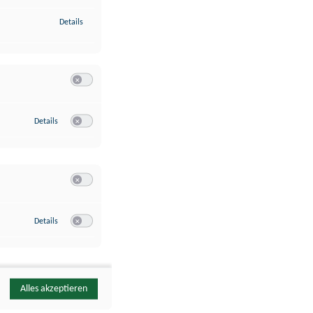
zu Identifikation von Endgeräten anhand automatisch übermittelte
Details
Switch zum Einwilligen bzw. Ablehnen der Kategorie Analyse / 
zu Google Analytics
Details
Switch zum Einwilligen bzw. Ablehnen des Dienstes Google Ana
Switch zum Einwilligen bzw. Ablehnen der Kategorie Sonstige 
zu YouTube
Details
Switch zum Einwilligen bzw. Ablehnen des Dienstes YouTube
Alles akzeptieren