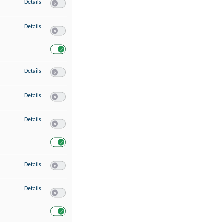
zu Speichern von oder Zugriff auf Informationen auf einem Endgerät
Details
Switch zum Einwilligen bzw. Ablehnen des Dienstes Speichern 
zu Verwendung reduzierter Daten zur Auswahl von Werbeanzeigen
Details
Switch zum Einwilligen bzw. Ablehnen des Dienstes Verwend
Switch zum Einwilligen bzw. Ablehnen des Dienstes Verwendu
zu Erstellung von Profilen für personalisierte Werbung
Details
Switch zum Einwilligen bzw. Ablehnen des Dienstes Erstellung 
zu Verwendung von Profilen zur Auswahl personalisierter Werbung
Details
Switch zum Einwilligen bzw. Ablehnen des Dienstes Verwendun
zu Messung der Werbeleistung
Details
Switch zum Einwilligen bzw. Ablehnen des Dienstes Messung 
Switch zum Einwilligen bzw. Ablehnen des Dienstes Messung d
zu Messung der Performance von Inhalten
Details
Switch zum Einwilligen bzw. Ablehnen des Dienstes Messung 
zu Analyse von Zielgruppen durch Statistiken oder Kombinationen von Dat
Details
Switch zum Einwilligen bzw. Ablehnen des Dienstes Analyse v
Switch zum Einwilligen bzw. Ablehnen des Dienstes Analyse v