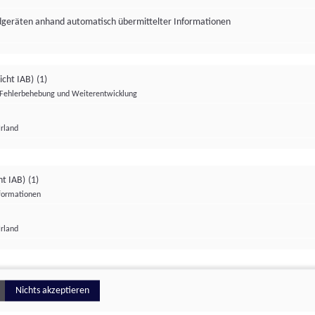
ndgeräten anhand automatisch übermittelter Informationen
icht IAB)
(1)
Fehlerbehebung und Weiterentwicklung
Irland
Impressum
Datenschutzerklärung
Datenschutzeinstellungen
ht IAB)
(1)
nformationen
Irland
ionell
Nichts akzeptieren