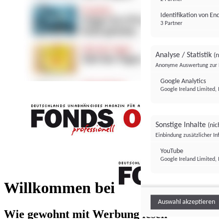
Identifikation von E
3 Partner
Analyse / Statistik
(n
Anonyme Auswertung zur 
Google Analytics
Google Ireland Limited, 
Sonstige Inhalte
(nic
Einbindung zusätzlicher I
FONDS professionell
YouTube
Google Ireland Limited, 
FONDS profess
Willkommen bei
Auswahl akzeptieren
Wie gewohnt mit Werbung lesen