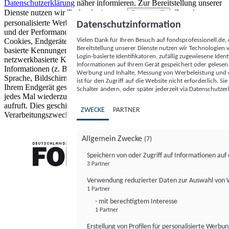
Datenschutzerklärung
näher informieren.
Zur Bereitstellung unserer
Dienste nutzen wir Technologien von
. Zwecke:
Partnern (5)
personalisierte Werbung und Inhalte, Messung von Werbeleistung
Datenschutzinformation
und der Performance von Inhalten sowie Zielgruppenforschung.
Vielen Dank für Ihren Besuch auf fondsprofessionell.de
Cookies, Endgeräte- oder ähnliche Online-Kennungen (z. B. login-
Bereitstellung unserer Dienste nutzen wir Technologien
basierte Kennungen, zufällig generierte Kennungen,
Login-basierte Identifikatoren, zufällig zugewiesene Id
netzwerkbasierte Kennungen) können zusammen mit anderen
Informationen auf Ihrem Gerät gespeichert oder gelese
Informationen (z. B. Browsertyp und Browserinformationen,
Werbung und Inhalte, Messung von Werbeleistung und d
Sprache, Bildschirmgröße, unterstützte Technologien usw.) auf
ist für den Zugriff auf die Website nicht erforderlich. S
Ihrem Endgerät gespeichert oder von dort ausgelesen werden, um es
Schalter ändern, oder später jederzeit via Datenschutzer
jedes Mal wiederzuerkennen, wenn es eine App oder einer Webseite
aufruft. Dies geschieht für einen oder mehrere der hier aufgeführten
ZWECKE
PARTNER
Verarbeitungszwecke.
Allgemein Zwecke
(7)
Speichern von oder Zugriff auf Informationen au
3 Partner
FONDS professionell
Verwendung reduzierter Daten zur Auswahl von
1 Partner
- mit berechtigtem Interesse
1 Partner
Erstellung von Profilen für personalisierte Werbu