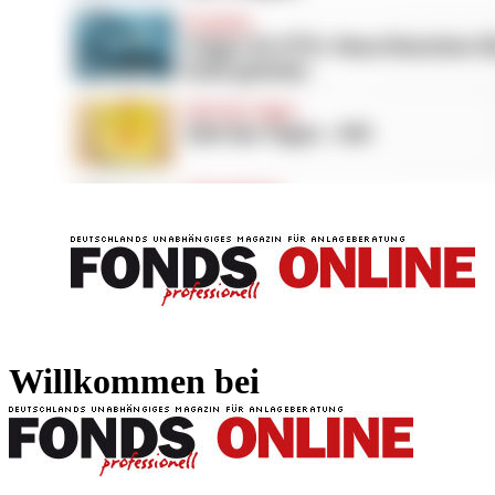
FONDS professionell
FONDS professi
Willkommen bei