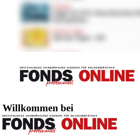
FONDS professionell
FONDS professi
Willkommen bei