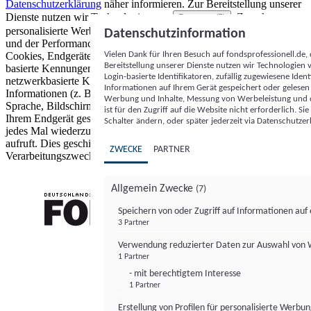
Datenschutzerklärung
näher informieren.
Zur Bereitstellung unserer
Dienste nutzen wir Technologien von
. Zwecke:
Partnern (5)
personalisierte Werbung und Inhalte, Messung von Werbeleistung
Datenschutzinformation
und der Performance von Inhalten sowie Zielgruppenforschung.
Vielen Dank für Ihren Besuch auf fondsprofessionell.de
Cookies, Endgeräte- oder ähnliche Online-Kennungen (z. B. login-
Bereitstellung unserer Dienste nutzen wir Technologien
basierte Kennungen, zufällig generierte Kennungen,
Login-basierte Identifikatoren, zufällig zugewiesene Id
netzwerkbasierte Kennungen) können zusammen mit anderen
Informationen auf Ihrem Gerät gespeichert oder gelese
Informationen (z. B. Browsertyp und Browserinformationen,
Werbung und Inhalte, Messung von Werbeleistung und d
Sprache, Bildschirmgröße, unterstützte Technologien usw.) auf
ist für den Zugriff auf die Website nicht erforderlich. S
Ihrem Endgerät gespeichert oder von dort ausgelesen werden, um es
Schalter ändern, oder später jederzeit via Datenschutzer
jedes Mal wiederzuerkennen, wenn es eine App oder einer Webseite
aufruft. Dies geschieht für einen oder mehrere der hier aufgeführten
ZWECKE
PARTNER
Verarbeitungszwecke.
Allgemein Zwecke
(7)
Speichern von oder Zugriff auf Informationen au
3 Partner
FONDS professionell
Verwendung reduzierter Daten zur Auswahl von
1 Partner
- mit berechtigtem Interesse
1 Partner
Erstellung von Profilen für personalisierte Werbu