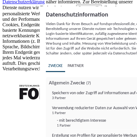
Datenschutzerklärung
näher informieren.
Zur Bereitstellung unserer
Dienste nutzen wir Technologien von
. Zwecke:
Partnern (5)
personalisierte Werbung und Inhalte, Messung von Werbeleistung
Datenschutzinformation
und der Performance von Inhalten sowie Zielgruppenforschung.
Vielen Dank für Ihren Besuch auf fondsprofessionell.de
Cookies, Endgeräte- oder ähnliche Online-Kennungen (z. B. login-
Bereitstellung unserer Dienste nutzen wir Technologien
basierte Kennungen, zufällig generierte Kennungen,
Login-basierte Identifikatoren, zufällig zugewiesene Id
netzwerkbasierte Kennungen) können zusammen mit anderen
Informationen auf Ihrem Gerät gespeichert oder gelese
Informationen (z. B. Browsertyp und Browserinformationen,
Werbung und Inhalte, Messung von Werbeleistung und d
Sprache, Bildschirmgröße, unterstützte Technologien usw.) auf
ist für den Zugriff auf die Website nicht erforderlich. S
Ihrem Endgerät gespeichert oder von dort ausgelesen werden, um es
Schalter ändern, oder später jederzeit via Datenschutzer
jedes Mal wiederzuerkennen, wenn es eine App oder einer Webseite
aufruft. Dies geschieht für einen oder mehrere der hier aufgeführten
ZWECKE
PARTNER
Verarbeitungszwecke.
Allgemein Zwecke
(7)
Speichern von oder Zugriff auf Informationen au
3 Partner
FONDS professionell
Verwendung reduzierter Daten zur Auswahl von
1 Partner
- mit berechtigtem Interesse
1 Partner
Erstellung von Profilen für personalisierte Werbu