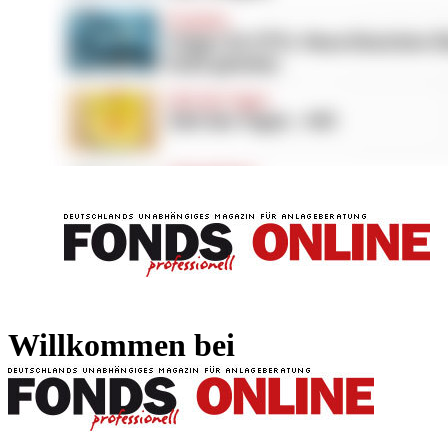
FONDS professionell
FONDS professi
Willkommen bei