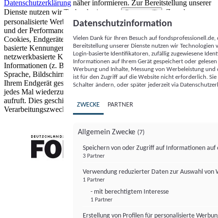
Datenschutzerklärung
näher informieren.
Zur Bereitstellung unserer
Dienste nutzen wir Technologien von
. Zwecke:
Partnern (5)
personalisierte Werbung und Inhalte, Messung von Werbeleistung
Datenschutzinformation
und der Performance von Inhalten sowie Zielgruppenforschung.
Vielen Dank für Ihren Besuch auf fondsprofessionell.de
Cookies, Endgeräte- oder ähnliche Online-Kennungen (z. B. login-
Bereitstellung unserer Dienste nutzen wir Technologien
basierte Kennungen, zufällig generierte Kennungen,
Login-basierte Identifikatoren, zufällig zugewiesene Id
netzwerkbasierte Kennungen) können zusammen mit anderen
Informationen auf Ihrem Gerät gespeichert oder gelese
Informationen (z. B. Browsertyp und Browserinformationen,
Werbung und Inhalte, Messung von Werbeleistung und d
Sprache, Bildschirmgröße, unterstützte Technologien usw.) auf
ist für den Zugriff auf die Website nicht erforderlich. S
Ihrem Endgerät gespeichert oder von dort ausgelesen werden, um es
Schalter ändern, oder später jederzeit via Datenschutzer
jedes Mal wiederzuerkennen, wenn es eine App oder einer Webseite
aufruft. Dies geschieht für einen oder mehrere der hier aufgeführten
ZWECKE
PARTNER
Verarbeitungszwecke.
Allgemein Zwecke
(7)
Speichern von oder Zugriff auf Informationen au
3 Partner
FONDS professionell
Verwendung reduzierter Daten zur Auswahl von
1 Partner
- mit berechtigtem Interesse
1 Partner
Erstellung von Profilen für personalisierte Werbu