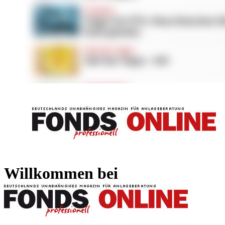
FONDS professionell
FONDS professi
Willkommen bei