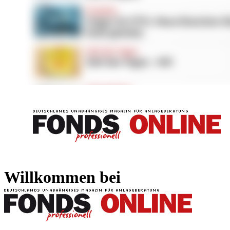
FONDS professionell
FONDS professi
Willkommen bei