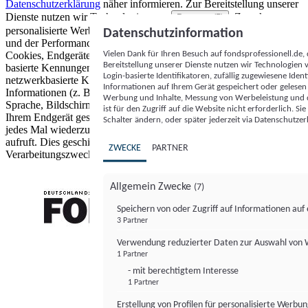
Datenschutzerklärung
näher informieren.
Zur Bereitstellung unserer
Dienste nutzen wir Technologien von
. Zwecke:
Partnern (5)
personalisierte Werbung und Inhalte, Messung von Werbeleistung
Datenschutzinformation
und der Performance von Inhalten sowie Zielgruppenforschung.
Vielen Dank für Ihren Besuch auf fondsprofessionell.de
Cookies, Endgeräte- oder ähnliche Online-Kennungen (z. B. login-
Bereitstellung unserer Dienste nutzen wir Technologien
basierte Kennungen, zufällig generierte Kennungen,
Login-basierte Identifikatoren, zufällig zugewiesene Id
netzwerkbasierte Kennungen) können zusammen mit anderen
Informationen auf Ihrem Gerät gespeichert oder gelese
Informationen (z. B. Browsertyp und Browserinformationen,
Werbung und Inhalte, Messung von Werbeleistung und d
Sprache, Bildschirmgröße, unterstützte Technologien usw.) auf
ist für den Zugriff auf die Website nicht erforderlich. S
Ihrem Endgerät gespeichert oder von dort ausgelesen werden, um es
Schalter ändern, oder später jederzeit via Datenschutzer
jedes Mal wiederzuerkennen, wenn es eine App oder einer Webseite
aufruft. Dies geschieht für einen oder mehrere der hier aufgeführten
ZWECKE
PARTNER
Verarbeitungszwecke.
Allgemein Zwecke
(7)
Speichern von oder Zugriff auf Informationen au
3 Partner
FONDS professionell
Verwendung reduzierter Daten zur Auswahl von
1 Partner
- mit berechtigtem Interesse
1 Partner
Erstellung von Profilen für personalisierte Werbu