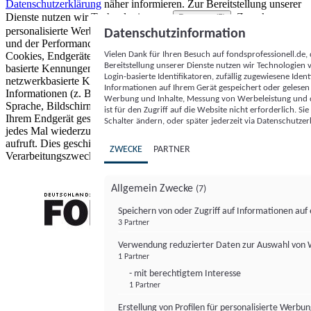
Datenschutzerklärung
näher informieren.
Zur Bereitstellung unserer
Dienste nutzen wir Technologien von
. Zwecke:
Partnern (5)
personalisierte Werbung und Inhalte, Messung von Werbeleistung
Datenschutzinformation
und der Performance von Inhalten sowie Zielgruppenforschung.
Vielen Dank für Ihren Besuch auf fondsprofessionell.de
Cookies, Endgeräte- oder ähnliche Online-Kennungen (z. B. login-
Bereitstellung unserer Dienste nutzen wir Technologien
basierte Kennungen, zufällig generierte Kennungen,
Login-basierte Identifikatoren, zufällig zugewiesene Id
netzwerkbasierte Kennungen) können zusammen mit anderen
Informationen auf Ihrem Gerät gespeichert oder gelese
Informationen (z. B. Browsertyp und Browserinformationen,
Werbung und Inhalte, Messung von Werbeleistung und d
Sprache, Bildschirmgröße, unterstützte Technologien usw.) auf
ist für den Zugriff auf die Website nicht erforderlich. S
Ihrem Endgerät gespeichert oder von dort ausgelesen werden, um es
Schalter ändern, oder später jederzeit via Datenschutzer
jedes Mal wiederzuerkennen, wenn es eine App oder einer Webseite
aufruft. Dies geschieht für einen oder mehrere der hier aufgeführten
ZWECKE
PARTNER
Verarbeitungszwecke.
Allgemein Zwecke
(7)
Speichern von oder Zugriff auf Informationen au
3 Partner
FONDS professionell
Verwendung reduzierter Daten zur Auswahl von
1 Partner
- mit berechtigtem Interesse
1 Partner
Erstellung von Profilen für personalisierte Werbu