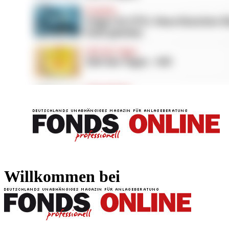
FONDS professionell
FONDS professi
Willkommen bei