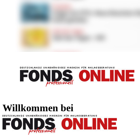
FONDS professionell
FONDS professi
Willkommen bei