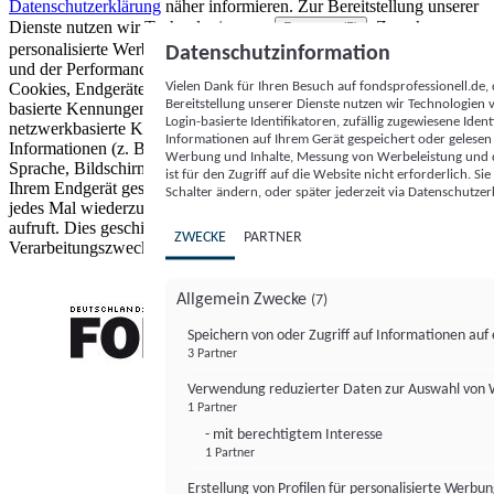
Datenschutzerklärung
näher informieren.
Zur Bereitstellung unserer
Dienste nutzen wir Technologien von
. Zwecke:
Partnern (5)
personalisierte Werbung und Inhalte, Messung von Werbeleistung
Datenschutzinformation
und der Performance von Inhalten sowie Zielgruppenforschung.
Vielen Dank für Ihren Besuch auf fondsprofessionell.de
Cookies, Endgeräte- oder ähnliche Online-Kennungen (z. B. login-
Bereitstellung unserer Dienste nutzen wir Technologien
basierte Kennungen, zufällig generierte Kennungen,
Login-basierte Identifikatoren, zufällig zugewiesene Id
netzwerkbasierte Kennungen) können zusammen mit anderen
Informationen auf Ihrem Gerät gespeichert oder gelese
Informationen (z. B. Browsertyp und Browserinformationen,
Werbung und Inhalte, Messung von Werbeleistung und d
Sprache, Bildschirmgröße, unterstützte Technologien usw.) auf
ist für den Zugriff auf die Website nicht erforderlich. S
Ihrem Endgerät gespeichert oder von dort ausgelesen werden, um es
Schalter ändern, oder später jederzeit via Datenschutzer
jedes Mal wiederzuerkennen, wenn es eine App oder einer Webseite
aufruft. Dies geschieht für einen oder mehrere der hier aufgeführten
ZWECKE
PARTNER
Verarbeitungszwecke.
Allgemein Zwecke
(7)
Speichern von oder Zugriff auf Informationen au
3 Partner
FONDS professionell
Verwendung reduzierter Daten zur Auswahl von
1 Partner
- mit berechtigtem Interesse
1 Partner
Erstellung von Profilen für personalisierte Werbu