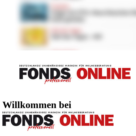
FONDS professionell
FONDS professi
Willkommen bei