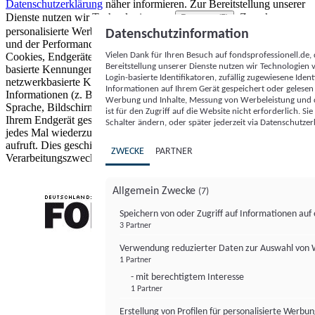
Datenschutzerklärung
näher informieren.
Zur Bereitstellung unserer
Dienste nutzen wir Technologien von
. Zwecke:
Partnern (5)
personalisierte Werbung und Inhalte, Messung von Werbeleistung
Datenschutzinformation
und der Performance von Inhalten sowie Zielgruppenforschung.
Vielen Dank für Ihren Besuch auf fondsprofessionell.de
Cookies, Endgeräte- oder ähnliche Online-Kennungen (z. B. login-
Bereitstellung unserer Dienste nutzen wir Technologien
basierte Kennungen, zufällig generierte Kennungen,
Login-basierte Identifikatoren, zufällig zugewiesene Id
netzwerkbasierte Kennungen) können zusammen mit anderen
Informationen auf Ihrem Gerät gespeichert oder gelese
Informationen (z. B. Browsertyp und Browserinformationen,
Werbung und Inhalte, Messung von Werbeleistung und d
Sprache, Bildschirmgröße, unterstützte Technologien usw.) auf
ist für den Zugriff auf die Website nicht erforderlich. S
Ihrem Endgerät gespeichert oder von dort ausgelesen werden, um es
Schalter ändern, oder später jederzeit via Datenschutzer
jedes Mal wiederzuerkennen, wenn es eine App oder einer Webseite
aufruft. Dies geschieht für einen oder mehrere der hier aufgeführten
ZWECKE
PARTNER
Verarbeitungszwecke.
Allgemein Zwecke
(7)
Speichern von oder Zugriff auf Informationen au
3 Partner
FONDS professionell
Verwendung reduzierter Daten zur Auswahl von
1 Partner
- mit berechtigtem Interesse
1 Partner
Erstellung von Profilen für personalisierte Werbu