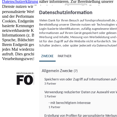
Datenschutzerklärung
näher informieren.
Zur Bereitstellung unserer
Dienste nutzen wir Technologien von
. Zwecke:
Partnern (5)
personalisierte Werbung und Inhalte, Messung von Werbeleistung
Datenschutzinformation
und der Performance von Inhalten sowie Zielgruppenforschung.
Vielen Dank für Ihren Besuch auf fondsprofessionell.de
Cookies, Endgeräte- oder ähnliche Online-Kennungen (z. B. login-
Bereitstellung unserer Dienste nutzen wir Technologien
basierte Kennungen, zufällig generierte Kennungen,
Login-basierte Identifikatoren, zufällig zugewiesene Id
netzwerkbasierte Kennungen) können zusammen mit anderen
Informationen auf Ihrem Gerät gespeichert oder gelese
Informationen (z. B. Browsertyp und Browserinformationen,
Werbung und Inhalte, Messung von Werbeleistung und d
Sprache, Bildschirmgröße, unterstützte Technologien usw.) auf
ist für den Zugriff auf die Website nicht erforderlich. S
Ihrem Endgerät gespeichert oder von dort ausgelesen werden, um es
Schalter ändern, oder später jederzeit via Datenschutzer
jedes Mal wiederzuerkennen, wenn es eine App oder einer Webseite
aufruft. Dies geschieht für einen oder mehrere der hier aufgeführten
ZWECKE
PARTNER
Verarbeitungszwecke.
Allgemein Zwecke
(7)
Speichern von oder Zugriff auf Informationen au
3 Partner
FONDS professionell
Verwendung reduzierter Daten zur Auswahl von
1 Partner
- mit berechtigtem Interesse
1 Partner
Erstellung von Profilen für personalisierte Werbu