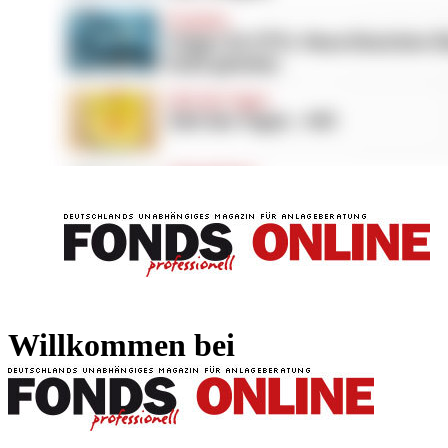
FONDS professionell
FONDS professi
Willkommen bei