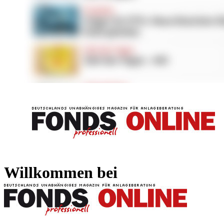
FONDS professionell
FONDS professi
Willkommen bei