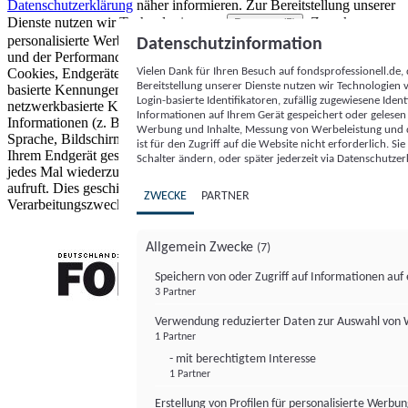
Datenschutzerklärung
näher informieren.
Zur Bereitstellung unserer
Dienste nutzen wir Technologien von
. Zwecke:
Partnern (5)
personalisierte Werbung und Inhalte, Messung von Werbeleistung
Datenschutzinformation
und der Performance von Inhalten sowie Zielgruppenforschung.
Vielen Dank für Ihren Besuch auf fondsprofessionell.de
Cookies, Endgeräte- oder ähnliche Online-Kennungen (z. B. login-
Bereitstellung unserer Dienste nutzen wir Technologien
basierte Kennungen, zufällig generierte Kennungen,
Login-basierte Identifikatoren, zufällig zugewiesene Id
netzwerkbasierte Kennungen) können zusammen mit anderen
Informationen auf Ihrem Gerät gespeichert oder gelese
Informationen (z. B. Browsertyp und Browserinformationen,
Werbung und Inhalte, Messung von Werbeleistung und d
Sprache, Bildschirmgröße, unterstützte Technologien usw.) auf
ist für den Zugriff auf die Website nicht erforderlich. S
Ihrem Endgerät gespeichert oder von dort ausgelesen werden, um es
Schalter ändern, oder später jederzeit via Datenschutzer
jedes Mal wiederzuerkennen, wenn es eine App oder einer Webseite
aufruft. Dies geschieht für einen oder mehrere der hier aufgeführten
ZWECKE
PARTNER
Verarbeitungszwecke.
Allgemein Zwecke
(7)
Speichern von oder Zugriff auf Informationen au
3 Partner
FONDS professionell
Verwendung reduzierter Daten zur Auswahl von
1 Partner
- mit berechtigtem Interesse
1 Partner
Erstellung von Profilen für personalisierte Werbu