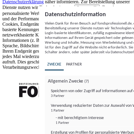
Datenschutzerklärung
näher informieren.
Zur Bereitstellung unserer
Dienste nutzen wir Technologien von
. Zwecke:
Partnern (5)
personalisierte Werbung und Inhalte, Messung von Werbeleistung
Datenschutzinformation
und der Performance von Inhalten sowie Zielgruppenforschung.
Vielen Dank für Ihren Besuch auf fondsprofessionell.de
Cookies, Endgeräte- oder ähnliche Online-Kennungen (z. B. login-
Bereitstellung unserer Dienste nutzen wir Technologien
basierte Kennungen, zufällig generierte Kennungen,
Login-basierte Identifikatoren, zufällig zugewiesene Id
netzwerkbasierte Kennungen) können zusammen mit anderen
Informationen auf Ihrem Gerät gespeichert oder gelese
Informationen (z. B. Browsertyp und Browserinformationen,
Werbung und Inhalte, Messung von Werbeleistung und d
Sprache, Bildschirmgröße, unterstützte Technologien usw.) auf
ist für den Zugriff auf die Website nicht erforderlich. S
Ihrem Endgerät gespeichert oder von dort ausgelesen werden, um es
Schalter ändern, oder später jederzeit via Datenschutzer
jedes Mal wiederzuerkennen, wenn es eine App oder einer Webseite
aufruft. Dies geschieht für einen oder mehrere der hier aufgeführten
ZWECKE
PARTNER
Verarbeitungszwecke.
Allgemein Zwecke
(7)
Speichern von oder Zugriff auf Informationen au
3 Partner
FONDS professionell
Verwendung reduzierter Daten zur Auswahl von
1 Partner
- mit berechtigtem Interesse
1 Partner
Erstellung von Profilen für personalisierte Werbu