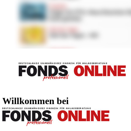
FONDS professionell
FONDS professi
Willkommen bei