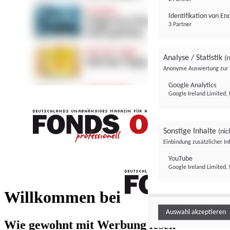
Identifikation von E
3 Partner
Analyse / Statistik
(n
Anonyme Auswertung zur 
Google Analytics
Google Ireland Limited, 
Sonstige Inhalte
(nic
Einbindung zusätzlicher I
FONDS professionell
YouTube
Google Ireland Limited, 
FONDS profess
Willkommen bei
Auswahl akzeptieren
Wie gewohnt mit Werbung lesen