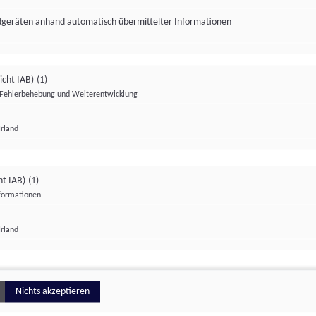
ndgeräten anhand automatisch übermittelter Informationen
icht IAB)
(1)
Fehlerbehebung und Weiterentwicklung
Irland
Impressum
Datenschutzerklärung
Datenschutzeinstellungen
ht IAB)
(1)
nformationen
Irland
ionell
Nichts akzeptieren