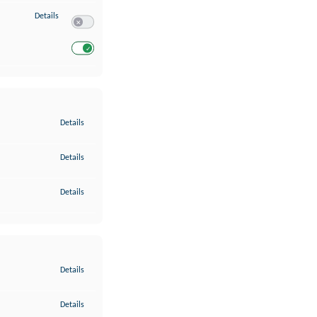
zu Entwicklung und Verbesserung der Angebote
Details
Switch zum Einwilligen bzw. Ablehnen des Dienstes Entwickl
Switch zum Einwilligen bzw. Ablehnen des Dienstes Entwicklu
zu Gewährleistung der Sicherheit, Verhinderung und Aufdeckung v
Details
zu Bereitstellung und Anzeige von Werbung und Inhalten
Details
zu Ihre Entscheidungen zum Datenschutz speichern und übermittel
Details
zu Abgleichung und Kombination von Daten aus unterschiedlichen 
Details
zu Verknüpfung verschiedener Endgeräte
Details