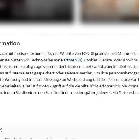
rmation
such auf fondsprofessionell.de, der Website von FONDS professionell Multimedia
ienste nutzen wir Technologien von
Partnern (4)
. Cookies, Geräte- oder ähnliche
entifikatoren, zufällig zugewiesene Identifikatoren, netzwerkbasierte Identifik
en auf Ihrem Gerät gespeichert oder gelesen werden, um Ihre personenbezogen
rte Werbung und Inhalte, Messung von Werbeleistung und der Performance von 
erarbeiten. Dies ist für den Zugriff auf die Website nicht erforderlich. Sie können
, indem Sie die einzelnen Schalter ändern, oder später jederzeit via Datenschu
7)