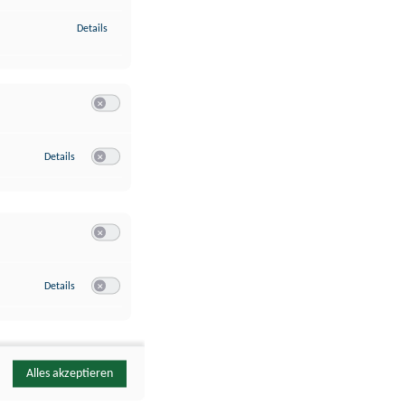
zu Identifikation von Endgeräten anhand automatisch übermittelte
Details
Switch zum Einwilligen bzw. Ablehnen der Kategorie Analyse / 
zu Google Analytics
Details
Switch zum Einwilligen bzw. Ablehnen des Dienstes Google Ana
Switch zum Einwilligen bzw. Ablehnen der Kategorie Sonstige 
zu YouTube
Details
Switch zum Einwilligen bzw. Ablehnen des Dienstes YouTube
Alles akzeptieren