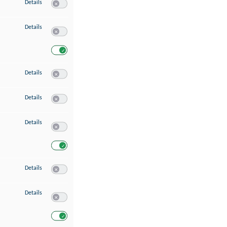
zu Speichern von oder Zugriff auf Informationen auf einem Endgerät
Details
Switch zum Einwilligen bzw. Ablehnen des Dienstes Speichern 
zu Verwendung reduzierter Daten zur Auswahl von Werbeanzeigen
Details
Switch zum Einwilligen bzw. Ablehnen des Dienstes Verwend
Switch zum Einwilligen bzw. Ablehnen des Dienstes Verwendu
zu Erstellung von Profilen für personalisierte Werbung
Details
Switch zum Einwilligen bzw. Ablehnen des Dienstes Erstellung 
zu Verwendung von Profilen zur Auswahl personalisierter Werbung
Details
Switch zum Einwilligen bzw. Ablehnen des Dienstes Verwendun
zu Messung der Werbeleistung
Details
Switch zum Einwilligen bzw. Ablehnen des Dienstes Messung 
Switch zum Einwilligen bzw. Ablehnen des Dienstes Messung d
zu Messung der Performance von Inhalten
Details
Switch zum Einwilligen bzw. Ablehnen des Dienstes Messung 
zu Analyse von Zielgruppen durch Statistiken oder Kombinationen von Dat
Details
Switch zum Einwilligen bzw. Ablehnen des Dienstes Analyse v
Switch zum Einwilligen bzw. Ablehnen des Dienstes Analyse v