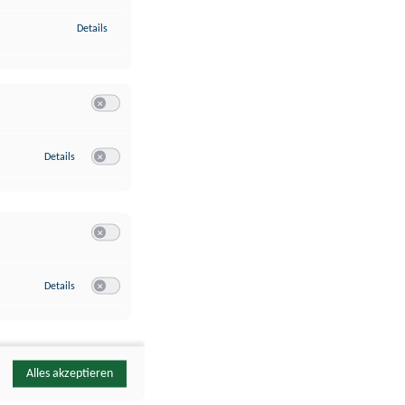
zu Identifikation von Endgeräten anhand automatisch übermittelte
Details
Switch zum Einwilligen bzw. Ablehnen der Kategorie Analyse / 
zu Google Analytics
Details
Switch zum Einwilligen bzw. Ablehnen des Dienstes Google Ana
Switch zum Einwilligen bzw. Ablehnen der Kategorie Sonstige 
zu YouTube
Details
Switch zum Einwilligen bzw. Ablehnen des Dienstes YouTube
Alles akzeptieren