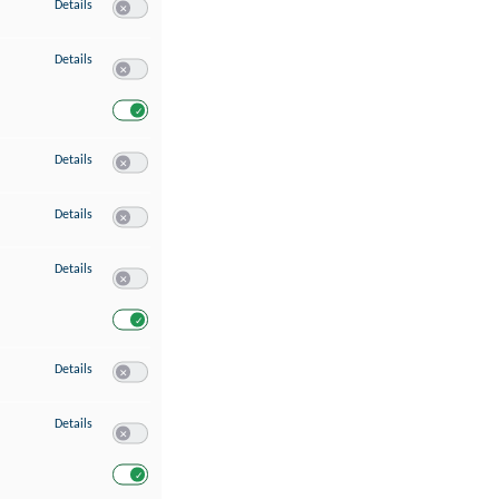
zu Speichern von oder Zugriff auf Informationen auf einem Endgerät
Details
Switch zum Einwilligen bzw. Ablehnen des Dienstes Speichern 
zu Verwendung reduzierter Daten zur Auswahl von Werbeanzeigen
Details
Switch zum Einwilligen bzw. Ablehnen des Dienstes Verwend
Switch zum Einwilligen bzw. Ablehnen des Dienstes Verwendu
zu Erstellung von Profilen für personalisierte Werbung
Details
Switch zum Einwilligen bzw. Ablehnen des Dienstes Erstellung 
zu Verwendung von Profilen zur Auswahl personalisierter Werbung
Details
Switch zum Einwilligen bzw. Ablehnen des Dienstes Verwendun
zu Messung der Werbeleistung
Details
Switch zum Einwilligen bzw. Ablehnen des Dienstes Messung 
Switch zum Einwilligen bzw. Ablehnen des Dienstes Messung d
zu Messung der Performance von Inhalten
Details
Switch zum Einwilligen bzw. Ablehnen des Dienstes Messung 
zu Analyse von Zielgruppen durch Statistiken oder Kombinationen von Dat
Details
Switch zum Einwilligen bzw. Ablehnen des Dienstes Analyse v
Switch zum Einwilligen bzw. Ablehnen des Dienstes Analyse v