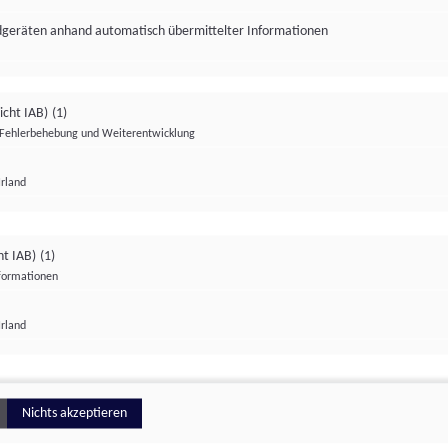
ndgeräten anhand automatisch übermittelter Informationen
icht IAB)
(1)
Fehlerbehebung und Weiterentwicklung
Irland
Impressum
Datenschutzerklärung
Datenschutzeinstellungen
ht IAB)
(1)
nformationen
Irland
ionell
Nichts akzeptieren