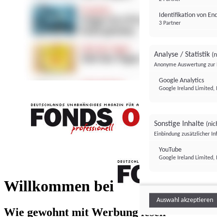
Identifikation von E
3 Partner
Analyse / Statistik
(n
Anonyme Auswertung zur 
Google Analytics
Google Ireland Limited, 
Sonstige Inhalte
(nic
Einbindung zusätzlicher I
FONDS professionell
YouTube
Google Ireland Limited, 
FONDS profess
Willkommen bei
Auswahl akzeptieren
Wie gewohnt mit Werbung lesen