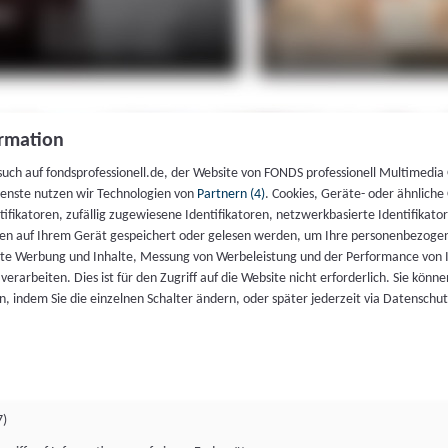
rmation
such auf fondsprofessionell.de, der Website von FONDS professionell Multimedia
ienste nutzen wir Technologien von
Partnern (4)
. Cookies, Geräte- oder ähnliche
entifikatoren, zufällig zugewiesene Identifikatoren, netzwerkbasierte Identifik
en auf Ihrem Gerät gespeichert oder gelesen werden, um Ihre personenbezogen
rte Werbung und Inhalte, Messung von Werbeleistung und der Performance von 
erarbeiten. Dies ist für den Zugriff auf die Website nicht erforderlich. Sie können
, indem Sie die einzelnen Schalter ändern, oder später jederzeit via Datenschu
7)