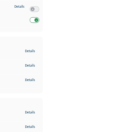
zu Entwicklung und Verbesserung der Angebote
Details
Switch zum Einwilligen bzw. Ablehnen des Dienstes Entwickl
Switch zum Einwilligen bzw. Ablehnen des Dienstes Entwicklu
zu Gewährleistung der Sicherheit, Verhinderung und Aufdeckung v
Details
zu Bereitstellung und Anzeige von Werbung und Inhalten
Details
zu Ihre Entscheidungen zum Datenschutz speichern und übermittel
Details
zu Abgleichung und Kombination von Daten aus unterschiedlichen 
Details
zu Verknüpfung verschiedener Endgeräte
Details