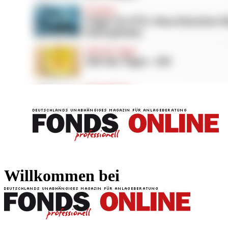
FONDS professionell
FONDS professi
Willkommen bei