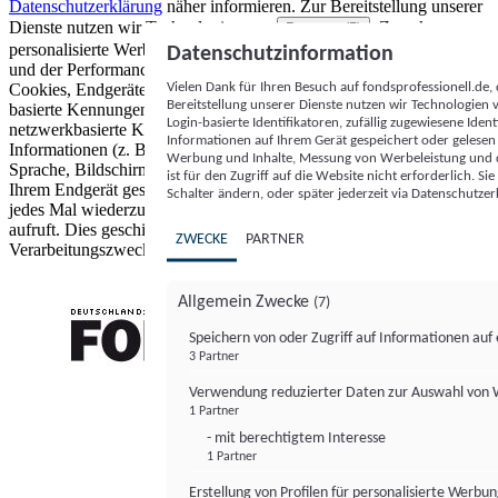
Datenschutzerklärung
näher informieren.
Zur Bereitstellung unserer
Dienste nutzen wir Technologien von
. Zwecke:
Partnern (5)
personalisierte Werbung und Inhalte, Messung von Werbeleistung
Datenschutzinformation
und der Performance von Inhalten sowie Zielgruppenforschung.
Vielen Dank für Ihren Besuch auf fondsprofessionell.de
Cookies, Endgeräte- oder ähnliche Online-Kennungen (z. B. login-
Bereitstellung unserer Dienste nutzen wir Technologien
basierte Kennungen, zufällig generierte Kennungen,
Login-basierte Identifikatoren, zufällig zugewiesene Id
netzwerkbasierte Kennungen) können zusammen mit anderen
Informationen auf Ihrem Gerät gespeichert oder gelese
Informationen (z. B. Browsertyp und Browserinformationen,
Werbung und Inhalte, Messung von Werbeleistung und d
Sprache, Bildschirmgröße, unterstützte Technologien usw.) auf
ist für den Zugriff auf die Website nicht erforderlich. S
Ihrem Endgerät gespeichert oder von dort ausgelesen werden, um es
Schalter ändern, oder später jederzeit via Datenschutzer
jedes Mal wiederzuerkennen, wenn es eine App oder einer Webseite
aufruft. Dies geschieht für einen oder mehrere der hier aufgeführten
ZWECKE
PARTNER
Verarbeitungszwecke.
Allgemein Zwecke
(7)
Speichern von oder Zugriff auf Informationen au
3 Partner
FONDS professionell
Verwendung reduzierter Daten zur Auswahl von
1 Partner
- mit berechtigtem Interesse
1 Partner
Erstellung von Profilen für personalisierte Werbu