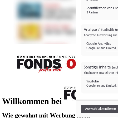
Identifikation von E
3 Partner
Analyse / Statistik
(n
Anonyme Auswertung zur 
Google Analytics
Google Ireland Limited, 
Sonstige Inhalte
(nic
Einbindung zusätzlicher I
FONDS professionell
YouTube
Google Ireland Limited, 
FONDS profess
Willkommen bei
Auswahl akzeptieren
Wie gewohnt mit Werbung lesen