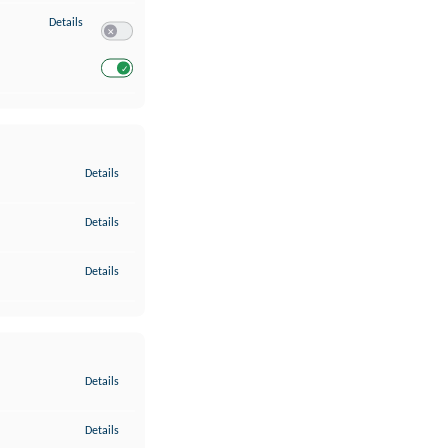
zu Entwicklung und Verbesserung der Angebote
Details
Switch zum Einwilligen bzw. Ablehnen des Dienstes Entwickl
Switch zum Einwilligen bzw. Ablehnen des Dienstes Entwicklu
zu Gewährleistung der Sicherheit, Verhinderung und Aufdeckung v
Details
zu Bereitstellung und Anzeige von Werbung und Inhalten
Details
zu Ihre Entscheidungen zum Datenschutz speichern und übermittel
Details
zu Abgleichung und Kombination von Daten aus unterschiedlichen 
Details
zu Verknüpfung verschiedener Endgeräte
Details