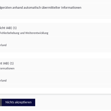
ndgeräten anhand automatisch übermittelter Informationen
icht IAB)
(1)
Fehlerbehebung und Weiterentwicklung
Irland
Impressum
Datenschutzerklärung
Datenschutzeinstellungen
ht IAB)
(1)
nformationen
Irland
ionell
Nichts akzeptieren