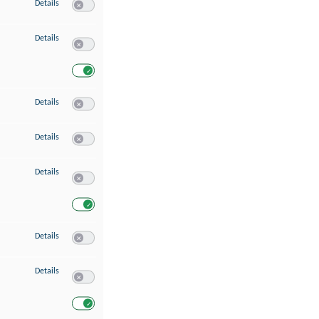
zu Speichern von oder Zugriff auf Informationen auf einem Endgerät
Details
Switch zum Einwilligen bzw. Ablehnen des Dienstes Speichern 
zu Verwendung reduzierter Daten zur Auswahl von Werbeanzeigen
Details
Switch zum Einwilligen bzw. Ablehnen des Dienstes Verwend
Switch zum Einwilligen bzw. Ablehnen des Dienstes Verwendu
zu Erstellung von Profilen für personalisierte Werbung
Details
Switch zum Einwilligen bzw. Ablehnen des Dienstes Erstellung 
zu Verwendung von Profilen zur Auswahl personalisierter Werbung
Details
Switch zum Einwilligen bzw. Ablehnen des Dienstes Verwendun
zu Messung der Werbeleistung
Details
Switch zum Einwilligen bzw. Ablehnen des Dienstes Messung 
Switch zum Einwilligen bzw. Ablehnen des Dienstes Messung d
zu Messung der Performance von Inhalten
Details
Switch zum Einwilligen bzw. Ablehnen des Dienstes Messung 
zu Analyse von Zielgruppen durch Statistiken oder Kombinationen von Dat
Details
Switch zum Einwilligen bzw. Ablehnen des Dienstes Analyse v
Switch zum Einwilligen bzw. Ablehnen des Dienstes Analyse v