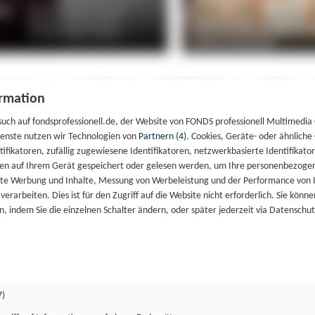
rmation
such auf fondsprofessionell.de, der Website von FONDS professionell Multimedia
ienste nutzen wir Technologien von
Partnern (4)
. Cookies, Geräte- oder ähnliche
entifikatoren, zufällig zugewiesene Identifikatoren, netzwerkbasierte Identifik
en auf Ihrem Gerät gespeichert oder gelesen werden, um Ihre personenbezogen
rte Werbung und Inhalte, Messung von Werbeleistung und der Performance von 
erarbeiten. Dies ist für den Zugriff auf die Website nicht erforderlich. Sie können
, indem Sie die einzelnen Schalter ändern, oder später jederzeit via Datenschu
7)