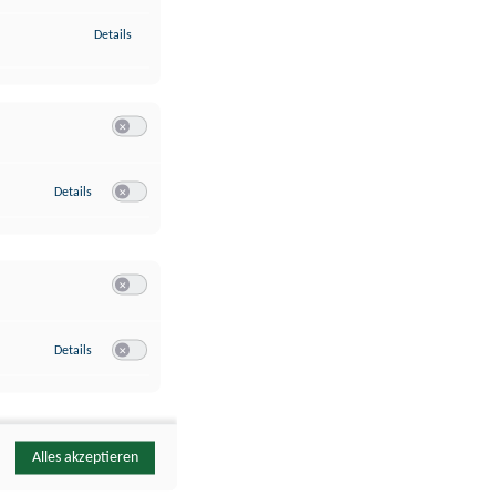
zu Identifikation von Endgeräten anhand automatisch übermittelte
Details
Switch zum Einwilligen bzw. Ablehnen der Kategorie Analyse / 
zu Google Analytics
Details
Switch zum Einwilligen bzw. Ablehnen des Dienstes Google Ana
Switch zum Einwilligen bzw. Ablehnen der Kategorie Sonstige 
zu YouTube
Details
Switch zum Einwilligen bzw. Ablehnen des Dienstes YouTube
Alles akzeptieren