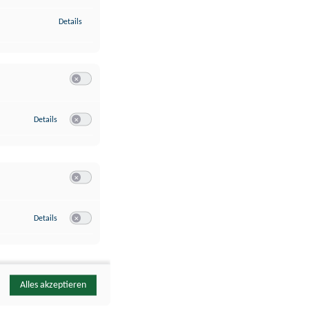
zu Identifikation von Endgeräten anhand automatisch übermittelte
Details
Switch zum Einwilligen bzw. Ablehnen der Kategorie Analyse / 
zu Google Analytics
Details
Switch zum Einwilligen bzw. Ablehnen des Dienstes Google Ana
Switch zum Einwilligen bzw. Ablehnen der Kategorie Sonstige 
zu YouTube
Details
Switch zum Einwilligen bzw. Ablehnen des Dienstes YouTube
Alles akzeptieren