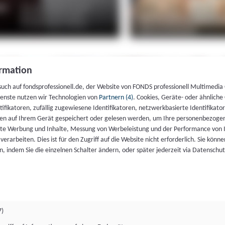
rmation
such auf fondsprofessionell.de, der Website von FONDS professionell Multimedia
ienste nutzen wir Technologien von
Partnern (4)
. Cookies, Geräte- oder ähnliche
entifikatoren, zufällig zugewiesene Identifikatoren, netzwerkbasierte Identifik
en auf Ihrem Gerät gespeichert oder gelesen werden, um Ihre personenbezogen
rte Werbung und Inhalte, Messung von Werbeleistung und der Performance von 
erarbeiten. Dies ist für den Zugriff auf die Website nicht erforderlich. Sie können
, indem Sie die einzelnen Schalter ändern, oder später jederzeit via Datenschu
7)