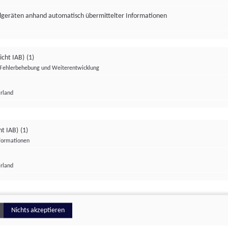
ndgeräten anhand automatisch übermittelter Informationen
icht IAB)
(1)
Fehlerbehebung und Weiterentwicklung
Irland
Impressum
Datenschutzerklärung
Datenschutzeinstellungen
ht IAB)
(1)
nformationen
Irland
ionell
Nichts akzeptieren