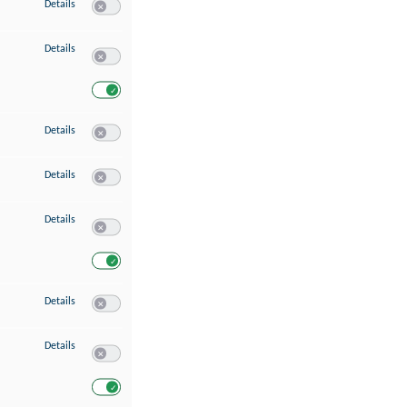
zu Speichern von oder Zugriff auf Informationen auf einem Endgerät
Details
Switch zum Einwilligen bzw. Ablehnen des Dienstes Speichern 
zu Verwendung reduzierter Daten zur Auswahl von Werbeanzeigen
Details
Switch zum Einwilligen bzw. Ablehnen des Dienstes Verwend
Switch zum Einwilligen bzw. Ablehnen des Dienstes Verwendu
zu Erstellung von Profilen für personalisierte Werbung
Details
Switch zum Einwilligen bzw. Ablehnen des Dienstes Erstellung 
zu Verwendung von Profilen zur Auswahl personalisierter Werbung
Details
Switch zum Einwilligen bzw. Ablehnen des Dienstes Verwendun
zu Messung der Werbeleistung
Details
Switch zum Einwilligen bzw. Ablehnen des Dienstes Messung 
Switch zum Einwilligen bzw. Ablehnen des Dienstes Messung d
zu Messung der Performance von Inhalten
Details
Switch zum Einwilligen bzw. Ablehnen des Dienstes Messung 
zu Analyse von Zielgruppen durch Statistiken oder Kombinationen von Dat
Details
Switch zum Einwilligen bzw. Ablehnen des Dienstes Analyse v
Switch zum Einwilligen bzw. Ablehnen des Dienstes Analyse v