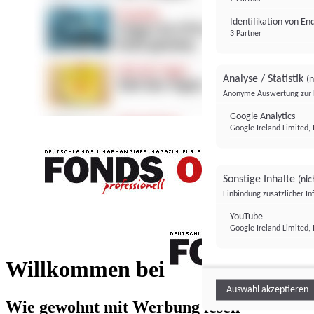
Identifikation von E
3 Partner
Analyse / Statistik
(n
Anonyme Auswertung zur 
Google Analytics
Google Ireland Limited, 
Sonstige Inhalte
(nic
Einbindung zusätzlicher I
FONDS professionell
YouTube
Google Ireland Limited, 
FONDS profess
Willkommen bei
Auswahl akzeptieren
Wie gewohnt mit Werbung lesen