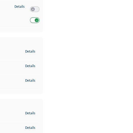
zu Entwicklung und Verbesserung der Angebote
Details
Switch zum Einwilligen bzw. Ablehnen des Dienstes Entwickl
Switch zum Einwilligen bzw. Ablehnen des Dienstes Entwicklu
zu Gewährleistung der Sicherheit, Verhinderung und Aufdeckung v
Details
zu Bereitstellung und Anzeige von Werbung und Inhalten
Details
zu Ihre Entscheidungen zum Datenschutz speichern und übermittel
Details
zu Abgleichung und Kombination von Daten aus unterschiedlichen 
Details
zu Verknüpfung verschiedener Endgeräte
Details