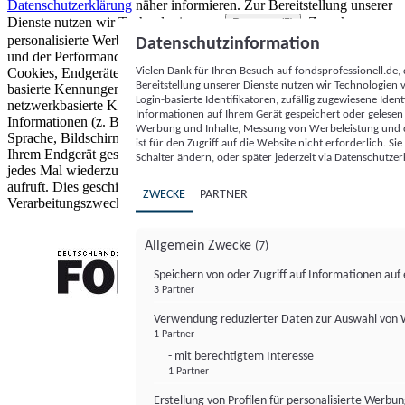
Datenschutzerklärung
näher informieren.
Zur Bereitstellung unserer
Dienste nutzen wir Technologien von
. Zwecke:
Partnern (5)
personalisierte Werbung und Inhalte, Messung von Werbeleistung
Datenschutzinformation
und der Performance von Inhalten sowie Zielgruppenforschung.
Vielen Dank für Ihren Besuch auf fondsprofessionell.de
Cookies, Endgeräte- oder ähnliche Online-Kennungen (z. B. login-
Bereitstellung unserer Dienste nutzen wir Technologien
basierte Kennungen, zufällig generierte Kennungen,
Login-basierte Identifikatoren, zufällig zugewiesene Id
netzwerkbasierte Kennungen) können zusammen mit anderen
Informationen auf Ihrem Gerät gespeichert oder gelese
Informationen (z. B. Browsertyp und Browserinformationen,
Werbung und Inhalte, Messung von Werbeleistung und d
Sprache, Bildschirmgröße, unterstützte Technologien usw.) auf
ist für den Zugriff auf die Website nicht erforderlich. S
Ihrem Endgerät gespeichert oder von dort ausgelesen werden, um es
Schalter ändern, oder später jederzeit via Datenschutzer
jedes Mal wiederzuerkennen, wenn es eine App oder einer Webseite
aufruft. Dies geschieht für einen oder mehrere der hier aufgeführten
ZWECKE
PARTNER
Verarbeitungszwecke.
Allgemein Zwecke
(7)
Speichern von oder Zugriff auf Informationen au
3 Partner
FONDS professionell
Verwendung reduzierter Daten zur Auswahl von
1 Partner
- mit berechtigtem Interesse
1 Partner
Erstellung von Profilen für personalisierte Werbu