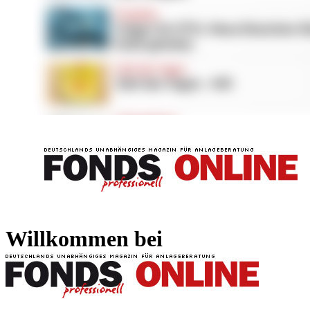
FONDS professionell
FONDS professi
Willkommen bei